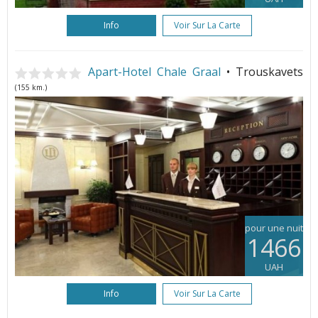
Info
Voir Sur La Carte
Apart-Hotel Chale Graal
• Trouskavets
(155 km.)
pour une nuit
1466
UAH
Info
Voir Sur La Carte