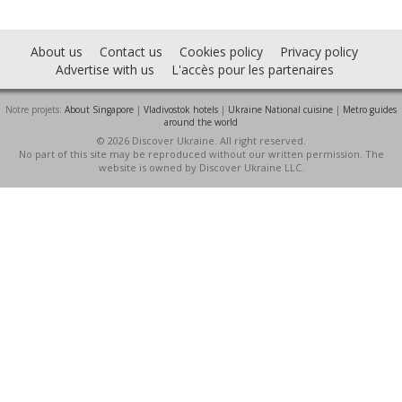
About us
Contact us
Cookies policy
Privacy policy
Advertise with us
L'accès pour les partenaires
Notre projets:
About Singapore
|
Vladivostok hotels
|
Ukraine National cuisine
|
Metro guides
around the world
© 2026 Discover Ukraine. All right reserved.
No part of this site may be reproduced without our written permission. The
website is owned by Discover Ukraine LLC.