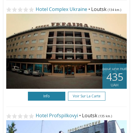
Hotel Complex Ukraine
• Loutsk
(134 km.)
pour une nuit
435
UAH
Info
Voir Sur La Carte
Hotel Profspilkovyi
• Loutsk
(135 km.)