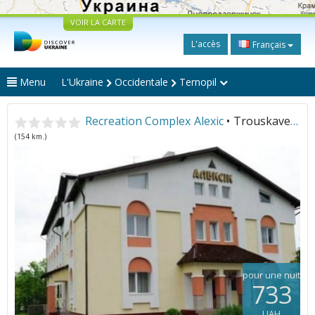
VOIR LA CARTE
L'accès
Français
Menu
L'Ukraine
Occidentale
Ternopil
Recreation Complex Alexic
• Trouskavets
(154 km.)
pour une nuit
733
UAH