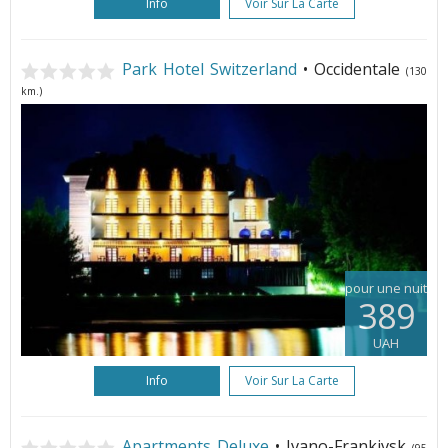
Info
Voir Sur La Carte
Park Hotel Switzerland
• Occidentale
(130
km.)
pour une nuit
389
UAH
Info
Voir Sur La Carte
Apartments Deluxe
• Ivano-Frankivsk