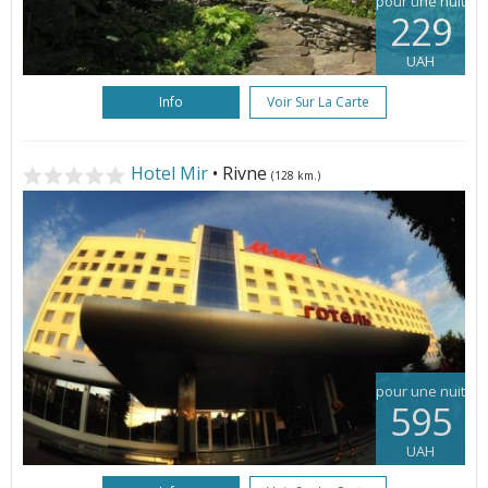
pour une nuit
229
UAH
Info
Voir Sur La Carte
Hotel Mir
• Rivne
(128 km.)
pour une nuit
595
UAH