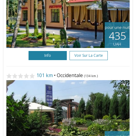
pour une nuit
435
UAH
Info
Voir Sur La Carte
101 km
• Occidentale
(134 km.)