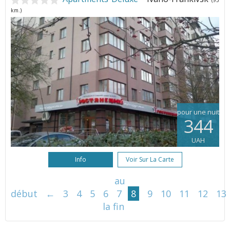
(95
km.)
pour une nuit
344
UAH
Info
Voir Sur La Carte
au
début
←
3
4
5
6
7
8
9
10
11
12
13
la fin