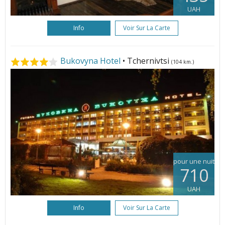
UAH
Info
Voir Sur La Carte
Bukovyna Hotel
• Tchernivtsi
(104 km.)
pour une nuit
710
UAH
Info
Voir Sur La Carte