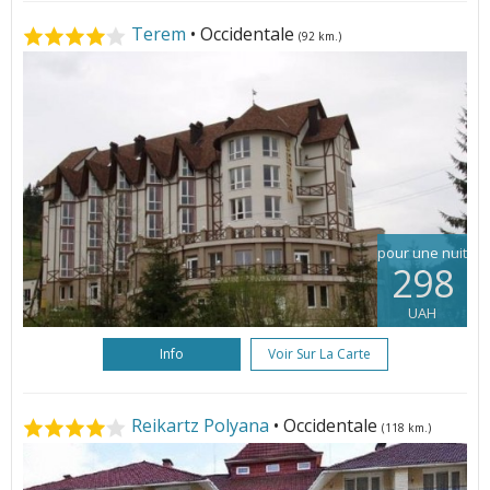
Terem
• Occidentale
(92 km.)
pour une nuit
298
UAH
Info
Voir Sur La Carte
Reikartz Polyana
• Occidentale
(118 km.)