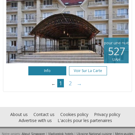
pour une nuit
527
UAH
Info
Voir Sur La Carte
1
2
→
←
About us
Contact us
Cookies policy
Privacy policy
Advertise with us
L'accès pour les partenaires
Notre projets:
About Singapore
|
Vladivostok hotels
|
Ukraine National cuisine
|
Metro guides