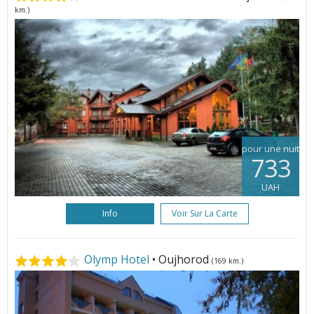
km.)
pour une nuit
733
UAH
Info
Voir Sur La Carte
Olymp Hotel
• Oujhorod
(169 km.)