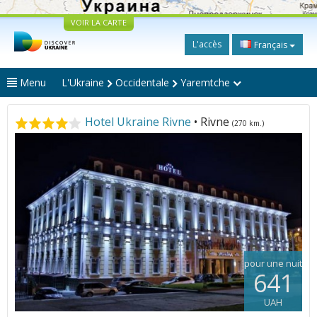
VOIR LA CARTE
L'accès
Français
Menu
L'Ukraine
Occidentale
Yaremtche
Hotel Ukraine Rivne
• Rivne
(270 km.)
pour une nuit
641
UAH