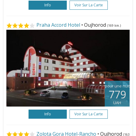
Info
Voir Sur La Carte
Praha Accord Hotel
• Oujhorod
(169 km.)
pour une nuit
779
UAH
Info
Voir Sur La Carte
Zolota Gora Hotel-Rancho
• Oujhorod
(163