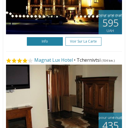
pour une nuit
595
UAH
Info
Voir Sur La Carte
Magnat Lux Hotel
• Tchernivtsi
(104 km.)
pour une nuit
435