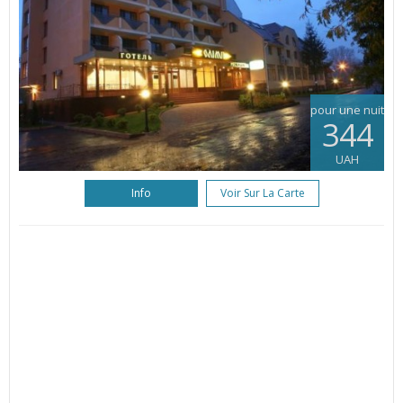
pour une nuit
344
UAH
Info
Voir Sur La Carte