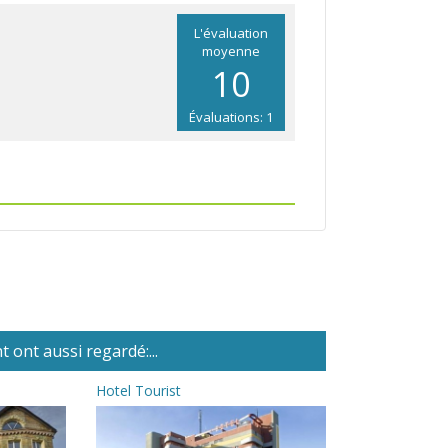
L'évaluation
moyenne
10
Évaluations: 1
 ont aussi regardé:...
Hotel Tourist