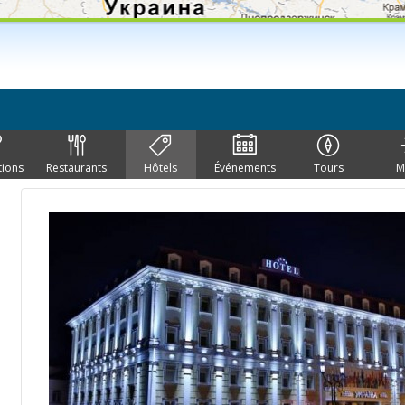
tions
Restaurants
Hôtels
Événements
Tours
M