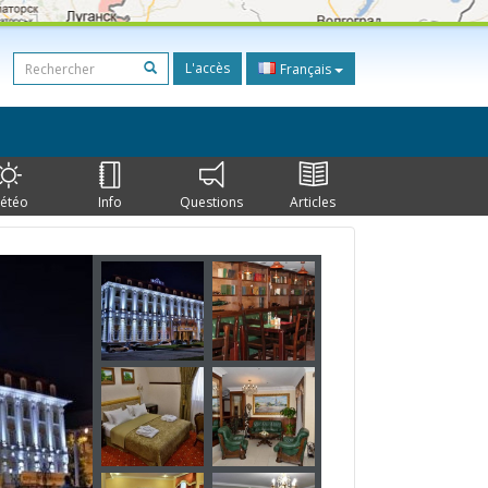
L'accès
Français
étéo
Info
Questions
Articles