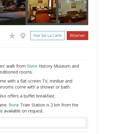
Voir Sur La Carte
Réserver
utes’ walk from
Rivne
History Museum and
onditioned rooms.
me with a flat-screen TV, minibar and
throoms come with a shower or bath.
so offers a buffet breakfast.
aine.
Rivne
Train Station is 2 km from the
is available on request.