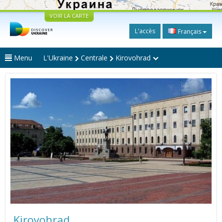
VOIR LA CARTE
L'accès
Français
Menu
L'Ukraine
Centrale
Kirovohrad
Kirovohrad