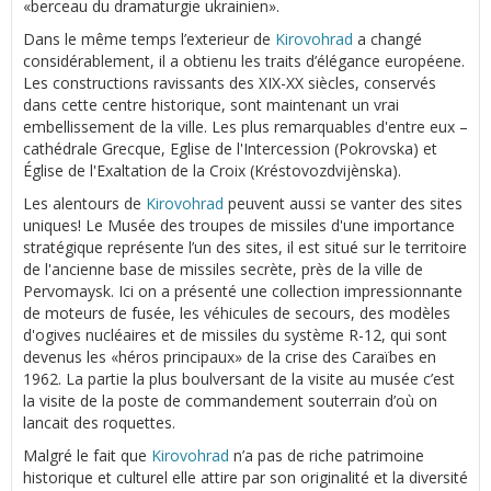
«berceau du dramaturgie ukrainien».
Dans le même temps l’exterieur de
Kirovohrad
a changé
considérablement, il a obtienu les traits d’élégance européene.
Les constructions ravissants des XIX-XX siècles, conservés
dans cette centre historique, sont maintenant un vrai
embellissement de la ville. Les plus remarquables d'entre eux –
cathédrale Grecque, Eglise de l'Intercession (Pokrovska) et
Église de l'Exaltation de la Croix (Kréstovozdvijènska).
Les alentours de
Kirovohrad
peuvent aussi se vanter des sites
uniques! Le Musée des troupes de missiles d'une importance
stratégique représente l’un des sites, il est situé sur le territoire
de l'ancienne base de missiles secrète, près de la ville de
Pervomaysk. Ici on a présenté une collection impressionnante
de moteurs de fusée, les véhicules de secours, des modèles
d'ogives nucléaires et de missiles du système R-12, qui sont
devenus les «héros principaux» de la crise des Caraïbes en
1962. La partie la plus boulversant de la visite au musée c’est
la visite de la poste de commandement souterrain d’où on
lancait des roquettes.
Malgré le fait que
Kirovohrad
n’a pas de riche patrimoine
historique et culturel elle attire par son originalité et la diversité