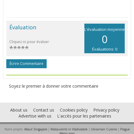
Évaluation
L'évaluation moyenne
0
Cliquez ici pour évaluer
Évaluations: 0
Écrire Commentaire
Soyez le premier à donner votre commentaire
About us
Contact us
Cookies policy
Privacy policy
Advertise with us
L'accès pour les partenaires
Notre projets:
About Singapore
|
Restaurants in Vladivostok
|
Ukrainian Cuisine
|
Prague
Metro map