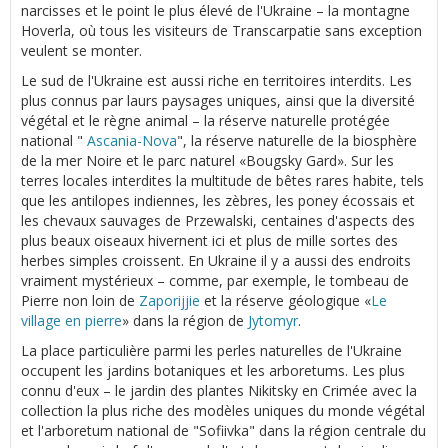
narcisses et le point le plus élevé de l'Ukraine – la montagne
Hoverla, où tous les visiteurs de Transcarpatie sans exception
veulent se monter.
Le sud de l'Ukraine est aussi riche en territoires interdits. Les
plus connus par laurs paysages uniques, ainsi que la diversité
végétal et le règne animal – la réserve naturelle protégée
national "
Ascania-Nova
", la réserve naturelle de la biosphère
de la mer Noire et le parc naturel «Bougsky Gard». Sur les
terres locales interdites la multitude de bêtes rares habite, tels
que les antilopes indiennes, les zèbres, les poney écossais et
les chevaux sauvages de Przewalski, centaines d'aspects des
plus beaux oiseaux hivernent ici et plus de mille sortes des
herbes simples croissent. En Ukraine il y a aussi des endroits
vraiment mystérieux – comme, par exemple, le tombeau de
Pierre non loin de
Zaporijjie
et la réserve géologique «
Le
village en pierre
» dans la région de
Jytomyr
.
La place particulière parmi les perles naturelles de l'Ukraine
occupent les jardins botaniques et les arboretums. Les plus
connu d'eux – le jardin des plantes Nikitsky en Crimée avec la
collection la plus riche des modèles uniques du monde végétal
et l'arboretum national de "Sofiivka" dans la région centrale du