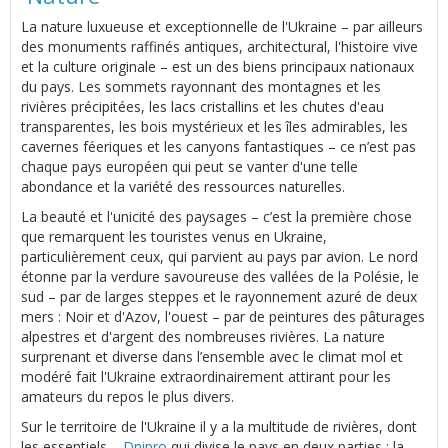
La nature luxueuse et exceptionnelle de l'Ukraine – par ailleurs
des monuments raffinés antiques, architectural, l'histoire vive
et la culture originale – est un des biens principaux nationaux
du pays. Les sommets rayonnant des montagnes et les
rivières précipitées, les lacs cristallins et les chutes d'eau
transparentes, les bois mystérieux et les îles admirables, les
cavernes féeriques et les canyons fantastiques – ce n’est pas
chaque pays européen qui peut se vanter d'une telle
abondance et la variété des ressources naturelles.
La beauté et l'unicité des paysages – c’est la première chose
que remarquent les touristes venus en Ukraine,
particulièrement ceux, qui parvient au pays par avion. Le nord
étonne par la verdure savoureuse des vallées de la Polésie, le
sud – par de larges steppes et le rayonnement azuré de deux
mers : Noir et d'Azov, l'ouest – par de peintures des pâturages
alpestres et d'argent des nombreuses rivières. La nature
surprenant et diverse dans l’ensemble avec le climat mol et
modéré fait l'Ukraine extraordinairement attirant pour les
amateurs du repos le plus divers.
Sur le territoire de l'Ukraine il y a la multitude de rivières, dont
les essentiels –
Dnipro
qui divise le pays en deux parties : la