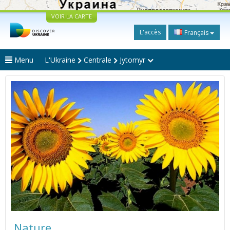
VOIR LA CARTE
L'accès
Français
Menu
L'Ukraine
Centrale
Jytomyr
Nature