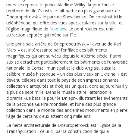
murs se reposait le prince Vladimir Veliky. Aujourd'hui le
territoire de l'île Claustrale fait partie du plus grand parc de
Dnepropetrovsk – le parc de Shevchenko. On construit ici le
téléphérique, qui offre des vues spectaculaires sur la ville, et
l'église magnifique de
Nikolaev
. Le pont routier est une
attraction séparée qui mène sur l'île.
Une principale artère de Dnepropetrovsk – l'avenue de Karl
Marx – est intéressante par l’enfilade des bâtiments
magnifiques qui ont survécu depuis le XIXème siècle. Parmi
eux se détachent particulièrement les bâtiments de l'université
nationale, le Conseil municipal et le club Anglais, aussi le
célèbre musée historique – un des plus vieux en Ukraine. Il est
devenu célèbre dans tout le pays de son impressionnante
collection d'antiquités et d'objets uniques, dont aujourd'hui il y
a plus de sept mille. Dans le musée attire l'attention le
diorama «La bataille pour le Dniepr», illustrant les événements
de la Seconde Guerre mondiale, et l'une des plus grande
collection dans le monde des anciennes monuments en pierre:
l'âge de certains d’eux atteint cinq mille ans!
La fierté architecturale de Dnepropetrovsk est l'Église de la
Transfiguration - celui-ci, par la construction de qui a