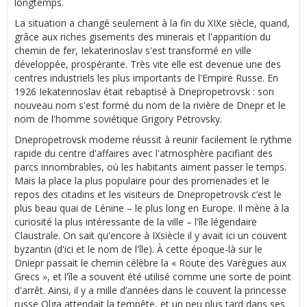
longtemps.
La situation a changé seulement à la fin du XIXe siècle, quand,
grâce aux riches gisements des minerais et l'apparition du
chemin de fer, Iekaterinoslav s'est transformé en ville
développée, prospérante. Très vite elle est devenue une des
centres industriels les plus importants de l'Empire Russe. En
1926 Iekaterinoslav était rebaptisé à Dnepropetrovsk : son
nouveau nom s'est formé du nom de la rivière de Dnepr et le
nom de l'homme soviétique Grigory Petrovsky.
Dnepropetrovsk moderne réussit à reunir facilement le rythme
rapide du centre d'affaires avec l'atmosphère pacifiant des
parcs innombrables, où les habitants aiment passer le temps.
Mais la place la plus populaire pour des promenades et le
repos des citadins et les visiteurs de Dnepropetrovsk c’est le
plus beau quai de Lénine – le plus long en Europe. Il mène à la
curiosité la plus intéressante de la ville – l'île légendaire
Claustrale. On sait qu'encore à IXsiècle il y avait ici un couvent
byzantin (d'ici et le nom de l'île). À cette époque-là sur le
Dniepr passait le chemin célèbre la « Route des Varègues aux
Grecs », et l'île a souvent été utilisé comme une sorte de point
d'arrêt. Ainsi, il y a mille d’années dans le couvent la princesse
russe Olga attendait la tempête, et un peu plus tard dans ses