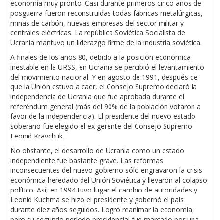
economía muy pronto. Casi durante primeros cinco años de
posguerra fueron reconstruidas todas fábricas metalúrgicas,
minas de carbón, nuevas empresas del sector militar y
centrales eléctricas. La república Soviética Socialista de
Ucrania mantuvo un liderazgo firme de la industria soviética.
A finales de los años 80, debido a la posición económica
inestable en la URSS, en Ucrania se percibió el levantamiento
del movimiento nacional. Y en agosto de 1991, después de
que la Unión estuvo a caer, el Consejo Supremo declaró la
independencia de Ucrania que fue aprobada durante el
referéndum general (más del 90% de la población votaron a
favor de la independencia). El presidente del nuevo estado
soberano fue elegido el ex gerente del Consejo Supremo
Leonid Kravchuk.
No obstante, el desarrollo de Ucrania como un estado
independiente fue bastante grave. Las reformas
inconsecuentes del nuevo gobierno sólo engravaron la crisis
económica heredado del Unión Soviética y llevaron al colapso
político. Así, en 1994 tuvo lugar el cambio de autoridades y
Leonid Kuchma se hizo el presidente y gobernó el país
durante diez años seguidos. Logró reanimar la economía,
pero su segundo período presidencial fue marcado por una