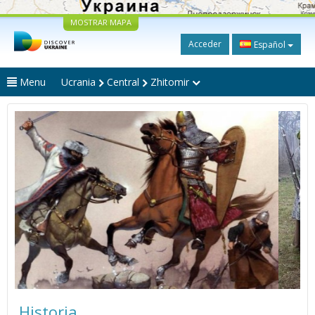
MOSTRAR MAPA
Acceder
Español
Menu
Ucrania
Central
Zhitomir
Historia