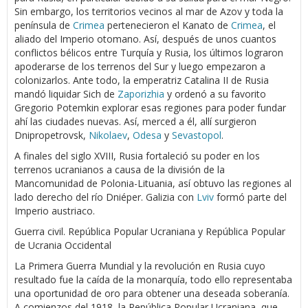
Sin embargo, los territorios vecinos al mar de Azov y toda la
península de
Crimea
pertenecieron el Kanato de
Crimea
, el
aliado del Imperio otomano. Así, después de unos cuantos
conflictos bélicos entre Turquía y Rusia, los últimos lograron
apoderarse de los terrenos del Sur y luego empezaron a
colonizarlos. Ante todo, la emperatriz Catalina II de Rusia
mandó liquidar Sich de
Zaporizhia
y ordenó a su favorito
Gregorio Potemkin explorar esas regiones para poder fundar
ahí las ciudades nuevas. Así, merced a él, allí surgieron
Dnipropetrovsk,
Nikolaev
,
Odesa
y
Sevastopol
.
A finales del siglo XVIII, Rusia fortaleció su poder en los
terrenos ucranianos a causa de la división de la
Mancomunidad de Polonia-Lituania, así obtuvo las regiones al
lado derecho del río Dniéper. Galizia con
Lviv
formó parte del
Imperio austriaco.
Guerra civil. República Popular Ucraniana y República Popular
de Ucrania Occidental
La Primera Guerra Mundial y la revolución en Rusia cuyo
resultado fue la caída de la monarquía, todo ello representaba
una oportunidad de oro para obtener una deseada soberanía.
A comienzos del 1918, la República Popular Ucraniana, que