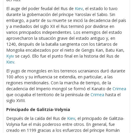
El auge del poder feudal del Rus de
Kiev
, el estado lo tuvo
durante la gobernación del príncipe Yaroslav el Sabio. Sin
embargo, a partir de su muerte se inició la decadencia del país
y a mediados del siglo XII el Rus terminó por dividirse en
varios principados independientes. Los enemigos del estado
aprovecharon la situación grave del estado antiguo y, en
1240, después de la batalla sangrienta con los tártaros de
Mongolia encabezados por el nieto de Gengis Kan, Batu Kan,
Kyiv
se cayó. Ello fue el punto final en la historia del Rus de
Kiev
.
El yugo de mongoles en los terrenos ucranianos duró durante
100 años y su influencia se extendía, en particular, a las
regiones meridionales. Con la marcha de tiempo, de la
decadencia del Imperio mongol se formó el Kanato de
Crimea
que ocupaba el territorio de la península de
Crimea
hasta el
siglo XVIII.
Principado de Galitzia-Volynia
Después de la caída del Rus de
Kiev
, el principado de Galitzia-
Volynia fue el más poderoso entre otros. En general, fue
creado en 1199 gracias a los esfuerzos del príncipe Román