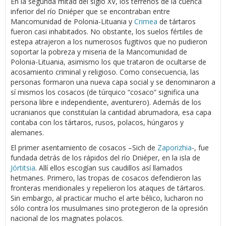
En la segunda mitad del siglo XV, los terrenos de la cuenca
inferior del río Dniéper que se encontraban entre
Mancomunidad de Polonia-Lituania y
Crimea
de tártaros
fueron casi inhabitados. No obstante, los suelos fértiles de
estepa atrajeron a los numerosos fugitivos que no pudieron
soportar la pobreza y miseria de la Mancomunidad de
Polonia-Lituania, asimismo los que trataron de ocultarse de
acosamiento criminal y religioso. Como consecuencia, las
personas formaron una nueva capa social y se denominaron a
sí mismos los cosacos (de túrquico “cosaco” significa una
persona libre e independiente, aventurero). Además de los
ucranianos que constituían la cantidad abrumadora, esa capa
contaba con los tártaros, rusos, polacos, húngaros y
alemanes.
El primer asentamiento de cosacos –Sich de
Zaporizhia
-, fue
fundada detrás de los rápidos del río Dniéper, en la isla de
Jórtitsia
. Allí ellos escogían sus caudillos así llamados
hetmanes. Primero, las tropas de cosacos defendieron las
fronteras meridionales y repelieron los ataques de tártaros.
Sin embargo, al practicar mucho el arte bélico, lucharon no
sólo contra los musulmanes sino protegieron de la opresión
nacional de los magnates polacos.