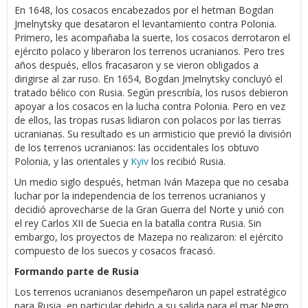
En 1648, los cosacos encabezados por el hetman Bogdan
Jmelnytsky que desataron el levantamiento contra Polonia.
Primero, les acompañaba la suerte, los cosacos derrotaron el
ejército polaco y liberaron los terrenos ucranianos. Pero tres
años después, ellos fracasaron y se vieron obligados a
dirigirse al zar ruso. En 1654, Bogdan Jmelnytsky concluyó el
tratado bélico con Rusia. Según prescribía, los rusos debieron
apoyar a los cosacos en la lucha contra Polonia. Pero en vez
de ellos, las tropas rusas lidiaron con polacos por las tierras
ucranianas. Su resultado es un armisticio que previó la división
de los terrenos ucranianos: las occidentales los obtuvo
Polonia, y las orientales y
Kyiv
los recibió Rusia.
Un medio siglo después, hetman Iván Mazepa que no cesaba
luchar por la independencia de los terrenos ucranianos y
decidió aprovecharse de la Gran Guerra del Norte y unió con
el rey Carlos XII de Suecia en la batalla contra Rusia. Sin
embargo, los proyectos de Mazepa no realizaron: el ejército
compuesto de los suecos y cosacos fracasó.
Formando parte de Rusia
Los terrenos ucranianos desempeñaron un papel estratégico
para Rusia, en particular debido a su salida para el mar Negro.