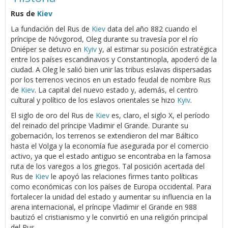
Rus de
Kiev
La fundación del Rus de
Kiev
data del año 882 cuando el
príncipe de Nóvgorod, Oleg durante su travesía por el río
Dniéper se detuvo en
Kyiv
y, al estimar su posición estratégica
entre los países escandinavos y Constantinopla, apoderó de la
ciudad. A Oleg le salió bien unir las tribus eslavas dispersadas
por los terrenos vecinos en un estado feudal de nombre Rus
de
Kiev
. La capital del nuevo estado y, además, el centro
cultural y político de los eslavos orientales se hizo
Kyiv
.
El siglo de oro del Rus de
Kiev
es, claro, el siglo X, el período
del reinado del príncipe Vladimir el Grande. Durante su
gobernación, los terrenos se extendieron del mar Báltico
hasta el Volga y la economía fue asegurada por el comercio
activo, ya que el estado antiguo se encontraba en la famosa
ruta de los varegos a los griegos. Tal posición acertada del
Rus de
Kiev
le apoyó las relaciones firmes tanto políticas
como económicas con los países de Europa occidental. Para
fortalecer la unidad del estado y aumentar su influencia en la
arena internacional, el príncipe Vladimir el Grande en 988
bautizó el cristianismo y le convirtió en una religión principal
del Rus.