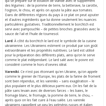
qui se prépare sur le bouillon de viande avec le supplément
des légumes : de la pomme de terre, la betterave, la carotte,
l'oignon, le chou, et après on ajoute la pâte aux tomates.
Dans de différentes régions du pays à ce plat on peut ajouter
et d'autres ingrédients que lui donne seulement les nuances
particulières gustatives. Traditionnellement le borchtch est
servi avec pampouchki – de petites brioches graissées avec la
sauce de l'ail et l'huile de tournesol.
Lard
. À côté du borchtch le lard est le symbole de la cuisine
ukrainienne. Les Ukrainiens estiment ce produit par son goût
extraordinaire et les propriétés nutritives. Le lard est utilisé
pour la préparation des différents plats, ainsi qu’on le serve
comme le plat indépendant. Le lard salé avec le poivre est
considéré comme le hors-d'oevres idéal.
Vareniki
. Ce n'est pas étonnant qu'en Ukraine, qu'on appele
comme le grenier de l'Europe, les plats de la farine de froment
sont bien répendus, et les vareniks – sans exagération – le
plus populaire et le plus délicieux parmi eux. On les fait de la
pâte sans levain avec de diverses farces – les baies, le
fromage blanc, le fromage, la pomme de terre, le chou, –
après quoi on les fait cuire à l'eau salée. Les vareniki
ukrainiens rappellent un peu les pelménis russes et italien