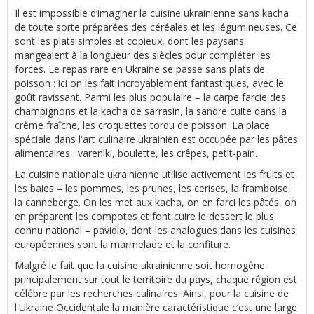
Il est impossible d’imaginer la cuisine ukrainienne sans kacha
de toute sorte préparées des céréales et les légumineuses. Ce
sont les plats simples et copieux, dont les paysans
mangeaient à la longueur des siècles pour compléter les
forces. Le repas rare en Ukraine se passe sans plats de
poisson : ici on les fait incroyablement fantastiques, avec le
goût ravissant. Parmi les plus populaire – la carpe farcie des
champignons et la kacha de sarrasin, la sandre cuite dans la
crème fraîche, les croquettes tordu de poisson. La place
spéciale dans l'art culinaire ukrainien est occupée par les pâtes
alimentaires : vareniki, boulette, les crêpes, petit-pain.
La cuisine nationale ukrainienne utilise activement les fruits et
les baies – les pommes, les prunes, les cerises, la framboise,
la canneberge. On les met aux kacha, on en farci les pâtés, on
en préparent les compotes et font cuire le dessert le plus
connu national – pavidlo, dont les analogues dans les cuisines
européennes sont la marmelade et la confiture.
Malgré le fait que la cuisine ukrainienne soit homogène
principalement sur tout le territoire du pays, chaque région est
célébre par les recherches culinaires. Ainsi, pour la cuisine de
l'Ukraine Occidentale la manière caractéristique c’est une large