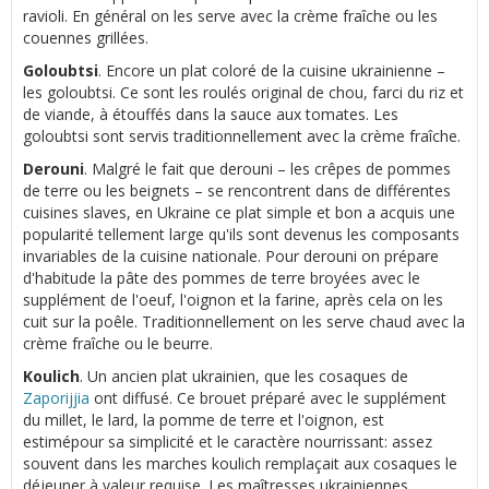
ravioli. En général on les serve avec la crème fraîche ou les
couennes grillées.
Goloubtsi
. Encore un plat coloré de la cuisine ukrainienne –
les goloubtsi. Ce sont les roulés original de chou, farci du riz et
de viande, à étouffés dans la sauce aux tomates. Les
goloubtsi sont servis traditionnellement avec la crème fraîche.
Derouni
. Malgré le fait que derouni – les crêpes de pommes
de terre ou les beignets – se rencontrent dans de différentes
cuisines slaves, en Ukraine ce plat simple et bon a acquis une
popularité tellement large qu'ils sont devenus les composants
invariables de la cuisine nationale. Pour derouni on prépare
d'habitude la pâte des pommes de terre broyées avec le
supplément de l'oeuf, l'oignon et la farine, après cela on les
cuit sur la poêle. Traditionnellement on les serve chaud avec la
crème fraîche ou le beurre.
Koulich
. Un ancien plat ukrainien, que les cosaques de
Zaporijjia
ont diffusé. Ce brouet préparé avec le supplément
du millet, le lard, la pomme de terre et l'oignon, est
estimépour sa simplicité et le caractère nourrissant: assez
souvent dans les marches koulich remplaçait aux cosaques le
déjeuner à valeur requise. Les maîtresses ukrainiennes