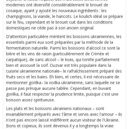
modernes ont diversifié considérablement le brouet de
cosaque, ayant y ajouté les nouveaux ingrédients : les
champignons, la viande, le haricots. Le koulich idéal se prépare
sur le feu, cependant et le brouet cuit dans les conditions
domestiques ne cède pas à son ancien original.
D’attention particulière méritent les boissons ukrainiennes, les
essentiels parmi eux sont préparées par la méthode de la
fermentation naturelle. Parmi les boissons d'alcool ce sont la
bière et les vins de raisin (particulièrement de Crimée et
carpatique), de sans alcool – le kvas, qui tonifie parfaitement
bien et assouvit la soif. Ouzvar est très populaire dans la
cuisine ukrainienne nationale– le rafraîchissement préparé des
fruits secs et les baies. Eh bien, et certes, il est nécessaire de
mentionner gorilka– la vodka ukrainienne, sans laquelle ne se
passe pas prèsque aucune tablée. Cependant, en buvant
gorilka, il faut respecter la prudence limite, puisque c'est une
boisson assez spiritueuse.
Les plats et les boissons ukrainiens nationaux – sont
invariablement préparés avec l'âme et servis avec l'amour – ils
n'ont pas encore laissé indifférent aucun visiteur de l'Ukraine.
Bons et copieux, ils sont devenus il y a longtemps la vraie