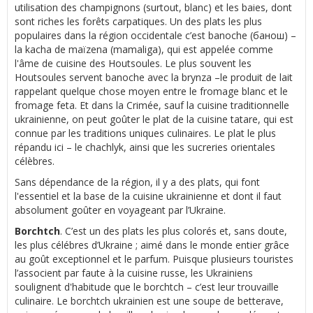
utilisation des champignons (surtout, blanc) et les baies, dont
sont riches les forêts carpatiques. Un des plats les plus
populaires dans la région occidentale c’est banoche (банош) –
la kacha de maïzena (mamaliga), qui est appelée comme
l'âme de cuisine des Houtsoules. Le plus souvent les
Houtsoules servent banoche avec la brynza –le produit de lait
rappelant quelque chose moyen entre le fromage blanc et le
fromage feta. Et dans la Crimée, sauf la cuisine traditionnelle
ukrainienne, on peut goûter le plat de la cuisine tatare, qui est
connue par les traditions uniques culinaires. Le plat le plus
répandu ici – le chachlyk, ainsi que les sucreries orientales
célèbres.
Sans dépendance de la région, il y a des plats, qui font
l'essentiel et la base de la cuisine ukrainienne et dont il faut
absolument goûter en voyageant par l’Ukraine.
Borchtch
. C’est un des plats les plus colorés et, sans doute,
les plus célébres d’Ukraine ; aimé dans le monde entier grâce
au goût exceptionnel et le parfum. Puisque plusieurs touristes
l’associent par faute à la cuisine russe, les Ukrainiens
soulignent d'habitude que le borchtch – c’est leur trouvaille
culinaire. Le borchtch ukrainien est une soupe de betterave,