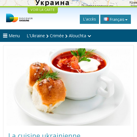
VOIR LA CARTE
L'accès
Français
Menu
L'Ukraine
Crimée
Alouchta
La cuisine ukrainienne