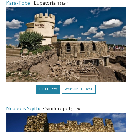
Kara-Tobe
• Eupatoria
(82 km.)
Plus D'info
Voir Sur La Carte
Neapolis Scythe
• Simferopol
(38 km.)