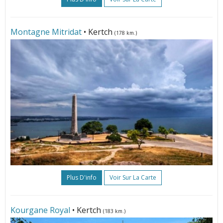
Montagne Mitridat
• Kertch
(178 km.)
Plus D'info
Voir Sur La Carte
Kourgane Royal
• Kertch
(183 km.)