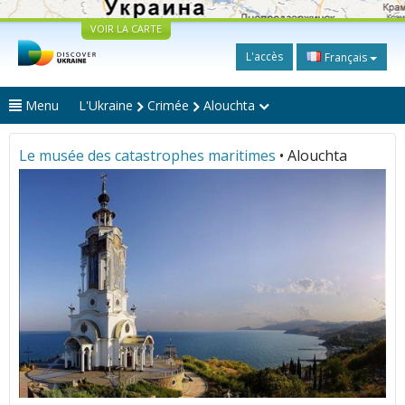
VOIR LA CARTE
L'accès
Français
Menu
L'Ukraine
Crimée
Alouchta
Le musée des catastrophes maritimes
• Alouchta