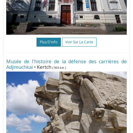
Plus D'info
Voir Sur La Carte
Musée de l'histoire de la défense des carrières de
Adjimuchkaї
• Kertch
(184 km.)