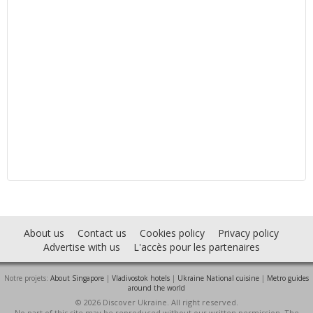
About us
Contact us
Cookies policy
Privacy policy
Advertise with us
L'accès pour les partenaires
Notre projets:
About Singapore
|
Vladivostok hotels
|
Ukraine National cuisine
|
Metro guides
around the world
© 2026 Discover Ukraine. All right reserved.
No part of this site may be reproduced without our written permission. The