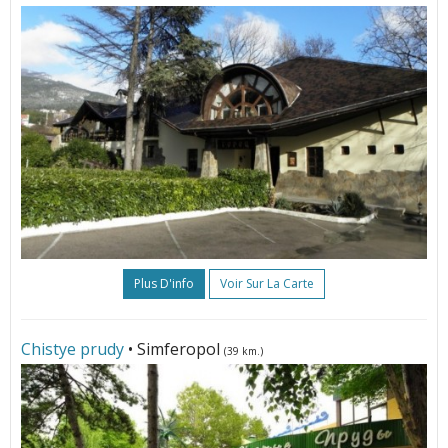
Plus D'info
Voir Sur La Carte
Chistye prudy
• Simferopol
(39 km.)