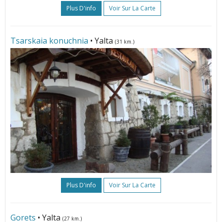
Plus D'info
Voir Sur La Carte
Tsarskaia konuchnia
• Yalta
(31 km.)
Plus D'info
Voir Sur La Carte
Gorets
• Yalta
(27 km.)