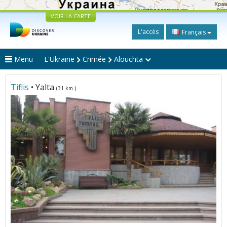
VOIR LA CARTE
L'accès
Français
Menu
L'Ukraine
Crimée
Alouchta
Tiflis
• Yalta
(31 km.)