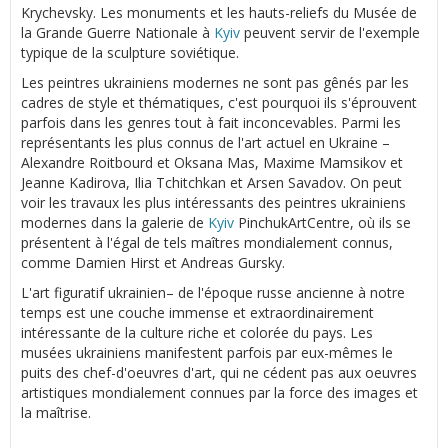
Krychevsky. Les monuments et les hauts-reliefs du Musée de
la Grande Guerre Nationale à
Kyiv
peuvent servir de l'exemple
typique de la sculpture soviétique.
Les peintres ukrainiens modernes ne sont pas gênés par les
cadres de style et thématiques, c'est pourquoi ils s'éprouvent
parfois dans les genres tout à fait inconcevables. Parmi les
représentants les plus connus de l'art actuel en Ukraine –
Alexandre Roitbourd et Oksana Mas, Maxime Mamsikov et
Jeanne Kadirova, Ilia Tchitchkan et Arsen Savadov. On peut
voir les travaux les plus intéressants des peintres ukrainiens
modernes dans la galerie de
Kyiv
PinchukArtCentre, où ils se
présentent à l'égal de tels maîtres mondialement connus,
comme Damien Hirst et Andreas Gursky.
L'art figuratif ukrainien– de l'époque russe ancienne à notre
temps est une couche immense et extraordinairement
intéressante de la culture riche et colorée du pays. Les
musées ukrainiens manifestent parfois par eux-mêmes le
puits des chef-d'oeuvres d'art, qui ne cédent pas aux oeuvres
artistiques mondialement connues par la force des images et
la maîtrise.