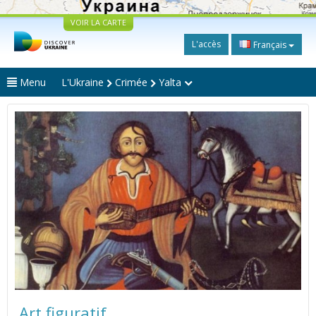
VOIR LA CARTE
L'accès
Français
Menu
L'Ukraine
Crimée
Yalta
Art figuratif