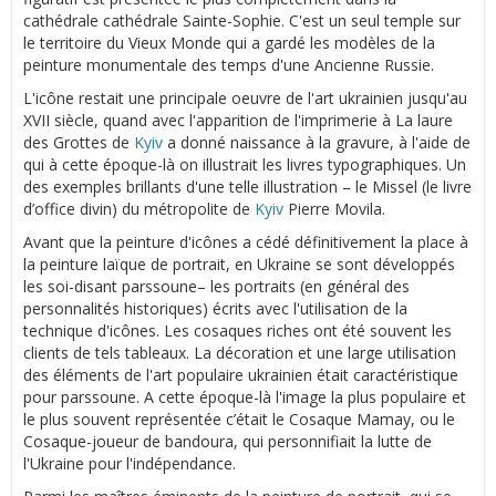
cathédrale cathédrale Sainte-Sophie. C'est un seul temple sur
le territoire du Vieux Monde qui a gardé les modèles de la
peinture monumentale des temps d'une Ancienne Russie.
L'icône restait une principale oeuvre de l'art ukrainien jusqu'au
XVII siècle, quand avec l'apparition de l'imprimerie à La laure
des Grottes de
Kyiv
a donné naissance à la gravure, à l'aide de
qui à cette époque-là on illustrait les livres typographiques. Un
des exemples brillants d'une telle illustration – le Missel (le livre
d’office divin) du métropolite de
Kyiv
Pierre Movila.
Avant que la peinture d'icônes a cédé définitivement la place à
la peinture laïque de portrait, en Ukraine se sont développés
les soi-disant parssoune– les portraits (en général des
personnalités historiques) écrits avec l'utilisation de la
technique d'icônes. Les cosaques riches ont été souvent les
clients de tels tableaux. La décoration et une large utilisation
des éléments de l'art populaire ukrainien était caractéristique
pour parssoune. A cette époque-là l'image la plus populaire et
le plus souvent représentée c’était le Cosaque Mamay, ou le
Cosaque-joueur de bandoura, qui personnifiait la lutte de
l'Ukraine pour l'indépendance.