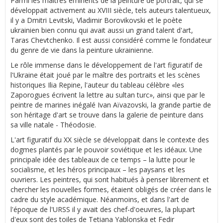
Parmi les maîtres éminents de la peinture de portrait, qui se
développait activement au XVIII siècle, tels auteurs talentueux,
il y a Dmitri Levitski, Vladimir Borovikovski et le poète
ukrainien bien connu qui avait aussi un grand talent d'art,
Taras Chevtchenko. Il est aussi considéré comme le fondateur
du genre de vie dans la peinture ukrainienne.
Le rôle immense dans le développement de l'art figuratif de
l'Ukraine était joué par le maître des portraits et les scènes
historiques Ilia Repine, l'auteur du tableau célèbre «les
Zaporogues écrivent la lettre au sultan turc», ainsi que par le
peintre de marines inégalé Ivan Aïvazovski, la grande partie de
son héritage d'art se trouve dans la galerie de peinture dans
sa ville natale - Théodosie.
L'art figuratif du XX siècle se développait dans le contexte des
dogmes plantés par le pouvoir soviétique et les idéaux. Une
principale idée des tableaux de ce temps – la lutte pour le
socialisme, et les héros principaux – les paysans et les
ouvriers. Les peintres, qui sont habitués à penser librement et
chercher les nouvelles formes, étaient obligés de créer dans le
cadre du style académique. Néanmoins, et dans l'art de
l'époque de l'URSS il y avait des chef-d'oeuvres, la plupart
d'eux sont des toiles de Tetiana Yablonska et Fedir