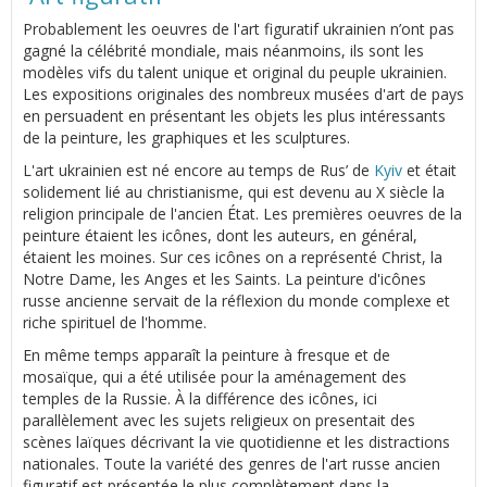
Probablement les oeuvres de l'art figuratif ukrainien n’ont pas
gagné la célébrité mondiale, mais néanmoins, ils sont les
modèles vifs du talent unique et original du peuple ukrainien.
Les expositions originales des nombreux musées d'art de pays
en persuadent en présentant les objets les plus intéressants
de la peinture, les graphiques et les sculptures.
L'art ukrainien est né encore au temps de Rus’ de
Kyiv
et était
solidement lié au christianisme, qui est devenu au Х siècle la
religion principale de l'ancien État. Les premières oeuvres de la
peinture étaient les icônes, dont les auteurs, en général,
étaient les moines. Sur ces icônes on a représenté Christ, la
Notre Dame, les Anges et les Saints. La peinture d'icônes
russe ancienne servait de la réflexion du monde complexe et
riche spirituel de l'homme.
En même temps apparaît la peinture à fresque et de
mosaïque, qui a été utilisée pour la aménagement des
temples de la Russie. À la différence des icônes, ici
parallèlement avec les sujets religieux on presentait des
scènes laïques décrivant la vie quotidienne et les distractions
nationales. Toute la variété des genres de l'art russe ancien
figuratif est présentée le plus complètement dans la