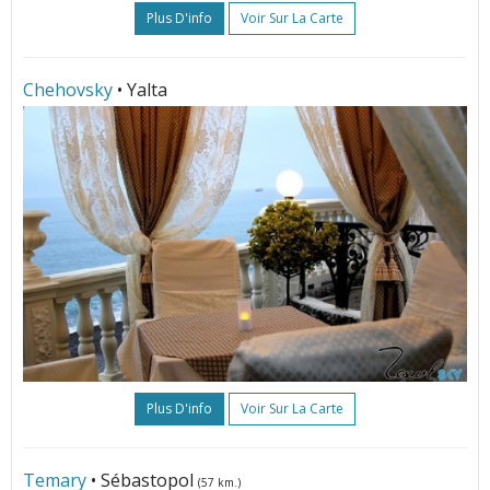
Plus D'info
Voir Sur La Carte
Chehovsky
• Yalta
Plus D'info
Voir Sur La Carte
Temary
• Sébastopol
(57 km.)