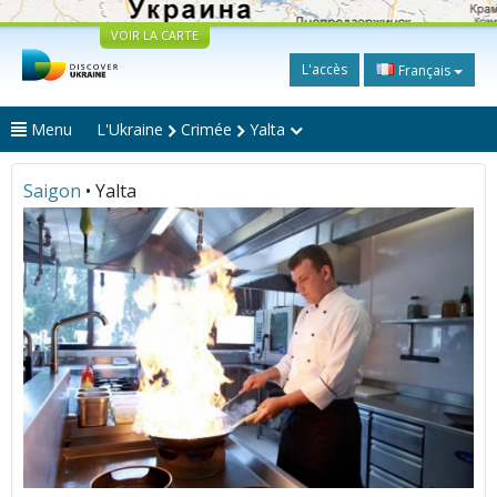
VOIR LA CARTE
L'accès
Français
Menu
L'Ukraine
Crimée
Yalta
Saigon
• Yalta