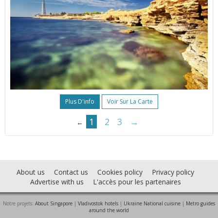
Plus D'info
Voir Sur La Carte
1
2
3
→
←
About us
Contact us
Cookies policy
Privacy policy
Advertise with us
L'accès pour les partenaires
Notre projets:
About Singapore
|
Vladivostok hotels
|
Ukraine National cuisine
|
Metro guides
around the world