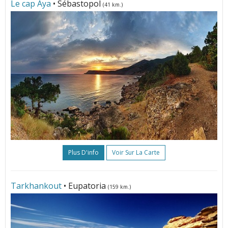
Le cap Aya
• Sébastopol
(41 km.)
Plus D'info
Voir Sur La Carte
Tarkhankout
• Eupatoria
(159 km.)