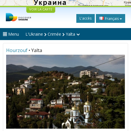
VOIR LA CARTE
L'accès
Français
Menu
L'Ukraine
Crimée
Yalta
Hourzouf
• Yalta