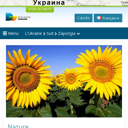
VOIR LA CARTE
L'accès
Français
Menu
L'Ukraine
Sud
Zaporijjia
Nature