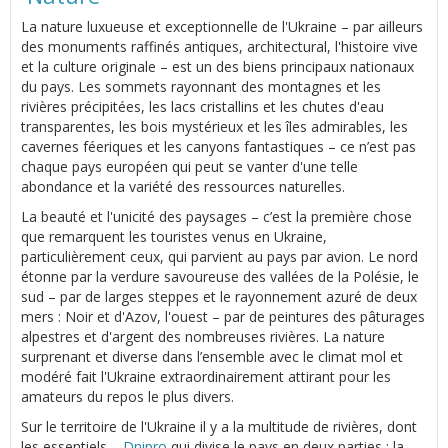
La nature luxueuse et exceptionnelle de l'Ukraine – par ailleurs
des monuments raffinés antiques, architectural, l'histoire vive
et la culture originale – est un des biens principaux nationaux
du pays. Les sommets rayonnant des montagnes et les
rivières précipitées, les lacs cristallins et les chutes d'eau
transparentes, les bois mystérieux et les îles admirables, les
cavernes féeriques et les canyons fantastiques – ce n’est pas
chaque pays européen qui peut se vanter d'une telle
abondance et la variété des ressources naturelles.
La beauté et l'unicité des paysages – c’est la première chose
que remarquent les touristes venus en Ukraine,
particulièrement ceux, qui parvient au pays par avion. Le nord
étonne par la verdure savoureuse des vallées de la Polésie, le
sud – par de larges steppes et le rayonnement azuré de deux
mers : Noir et d'Azov, l'ouest – par de peintures des pâturages
alpestres et d'argent des nombreuses rivières. La nature
surprenant et diverse dans l’ensemble avec le climat mol et
modéré fait l'Ukraine extraordinairement attirant pour les
amateurs du repos le plus divers.
Sur le territoire de l'Ukraine il y a la multitude de rivières, dont
les essentiels –
Dnipro
qui divise le pays en deux parties : la