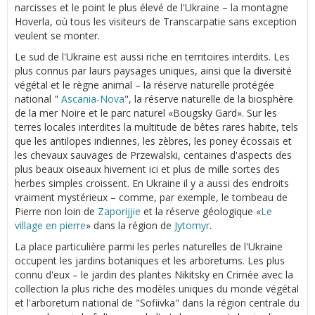
narcisses et le point le plus élevé de l'Ukraine – la montagne
Hoverla, où tous les visiteurs de Transcarpatie sans exception
veulent se monter.
Le sud de l'Ukraine est aussi riche en territoires interdits. Les
plus connus par laurs paysages uniques, ainsi que la diversité
végétal et le règne animal – la réserve naturelle protégée
national "
Ascania-Nova
", la réserve naturelle de la biosphère
de la mer Noire et le parc naturel «Bougsky Gard». Sur les
terres locales interdites la multitude de bêtes rares habite, tels
que les antilopes indiennes, les zèbres, les poney écossais et
les chevaux sauvages de Przewalski, centaines d'aspects des
plus beaux oiseaux hivernent ici et plus de mille sortes des
herbes simples croissent. En Ukraine il y a aussi des endroits
vraiment mystérieux – comme, par exemple, le tombeau de
Pierre non loin de
Zaporijjie
et la réserve géologique «
Le
village en pierre
» dans la région de
Jytomyr
.
La place particulière parmi les perles naturelles de l'Ukraine
occupent les jardins botaniques et les arboretums. Les plus
connu d'eux – le jardin des plantes Nikitsky en Crimée avec la
collection la plus riche des modèles uniques du monde végétal
et l'arboretum national de "Sofiivka" dans la région centrale du