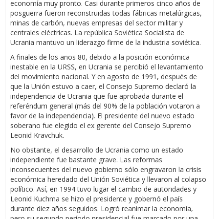
economía muy pronto. Casi durante primeros cinco años de
posguerra fueron reconstruidas todas fábricas metalúrgicas,
minas de carbón, nuevas empresas del sector militar y
centrales eléctricas. La república Soviética Socialista de
Ucrania mantuvo un liderazgo firme de la industria soviética.
A finales de los años 80, debido a la posición económica
inestable en la URSS, en Ucrania se percibió el levantamiento
del movimiento nacional. Y en agosto de 1991, después de
que la Unión estuvo a caer, el Consejo Supremo declaró la
independencia de Ucrania que fue aprobada durante el
referéndum general (más del 90% de la población votaron a
favor de la independencia). El presidente del nuevo estado
soberano fue elegido el ex gerente del Consejo Supremo
Leonid Kravchuk.
No obstante, el desarrollo de Ucrania como un estado
independiente fue bastante grave. Las reformas
inconsecuentes del nuevo gobierno sólo engravaron la crisis
económica heredado del Unión Soviética y llevaron al colapso
político. Así, en 1994 tuvo lugar el cambio de autoridades y
Leonid Kuchma se hizo el presidente y gobernó el país
durante diez años seguidos. Logró reanimar la economía,
pero su segundo período presidencial fue marcado por una