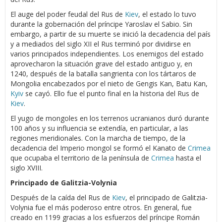
El auge del poder feudal del Rus de
Kiev
, el estado lo tuvo
durante la gobernación del príncipe Yaroslav el Sabio. Sin
embargo, a partir de su muerte se inició la decadencia del país
y a mediados del siglo XII el Rus terminó por dividirse en
varios principados independientes. Los enemigos del estado
aprovecharon la situación grave del estado antiguo y, en
1240, después de la batalla sangrienta con los tártaros de
Mongolia encabezados por el nieto de Gengis Kan, Batu Kan,
Kyiv
se cayó. Ello fue el punto final en la historia del Rus de
Kiev
.
El yugo de mongoles en los terrenos ucranianos duró durante
100 años y su influencia se extendía, en particular, a las
regiones meridionales. Con la marcha de tiempo, de la
decadencia del Imperio mongol se formó el Kanato de
Crimea
que ocupaba el territorio de la península de
Crimea
hasta el
siglo XVIII.
Principado de Galitzia-Volynia
Después de la caída del Rus de
Kiev
, el principado de Galitzia-
Volynia fue el más poderoso entre otros. En general, fue
creado en 1199 gracias a los esfuerzos del príncipe Román