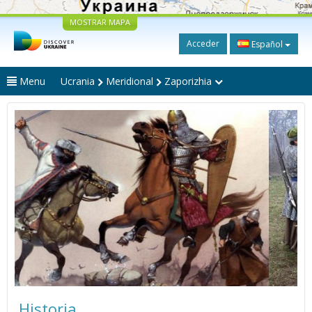
MOSTRAR MAPA
Acceder
Español
Menu
Ucrania
Meridional
Zaporizhia
Historia