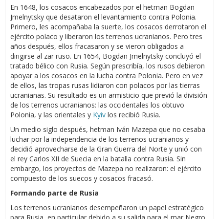
En 1648, los cosacos encabezados por el hetman Bogdan
Jmelnytsky que desataron el levantamiento contra Polonia.
Primero, les acompañaba la suerte, los cosacos derrotaron el
ejército polaco y liberaron los terrenos ucranianos. Pero tres
años después, ellos fracasaron y se vieron obligados a
dirigirse al zar ruso. En 1654, Bogdan Jmelnytsky concluyó el
tratado bélico con Rusia. Según prescribía, los rusos debieron
apoyar a los cosacos en la lucha contra Polonia. Pero en vez
de ellos, las tropas rusas lidiaron con polacos por las tierras
ucranianas. Su resultado es un armisticio que previó la división
de los terrenos ucranianos: las occidentales los obtuvo
Polonia, y las orientales y
Kyiv
los recibió Rusia.
Un medio siglo después, hetman Iván Mazepa que no cesaba
luchar por la independencia de los terrenos ucranianos y
decidió aprovecharse de la Gran Guerra del Norte y unió con
el rey Carlos XII de Suecia en la batalla contra Rusia. Sin
embargo, los proyectos de Mazepa no realizaron: el ejército
compuesto de los suecos y cosacos fracasó.
Formando parte de Rusia
Los terrenos ucranianos desempeñaron un papel estratégico
para Rusia, en particular debido a su salida para el mar Negro.