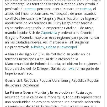
Sin embargo, los territorios vecinos al mar de Azov y toda la
península de
Crimea
pertenecieron el Kanato de
Crimea
, el
aliado del Imperio otomano. Así, después de unos cuantos
conflictos bélicos entre Turquía y Rusia, los últimos lograron
apoderarse de los terrenos del Sur y luego empezaron a
colonizarlos. Ante todo, la emperatriz Catalina II de Rusia
mandó liquidar Sich de
Zaporizhia
y ordenó a su favorito
Gregorio Potemkin explorar esas regiones para poder fundar
ahí las ciudades nuevas. Así, merced a él, allí surgieron
Dnipropetrovsk,
Nikolaev
,
Odesa
y
Sevastopol
.
A finales del siglo XVIII, Rusia fortaleció su poder en los
terrenos ucranianos a causa de la división de la
Mancomunidad de Polonia-Lituania, así obtuvo las regiones al
lado derecho del río Dniéper. Galizia con
Lviv
formó parte del
Imperio austriaco.
Guerra civil. República Popular Ucraniana y República Popular
de Ucrania Occidental
La Primera Guerra Mundial y la revolución en Rusia cuyo
resultado fue la caída de la monarquía, todo ello representaba
una oportunidad de oro para obtener una deseada soberanía.
A comienzos del 1918, la República Popular Ucraniana, que