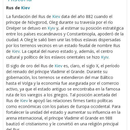
Rus de
Kiev
La fundación del Rus de
Kiev
data del año 882 cuando el
príncipe de Nóvgorod, Oleg durante su travesía por el río
Dniéper se detuvo en
Kyiv
y, al estimar su posición estratégica
entre los países escandinavos y Constantinopla, apoderó de la
ciudad. A Oleg le salió bien unir las tribus eslavas dispersadas
por los terrenos vecinos en un estado feudal de nombre Rus
de
Kiev
. La capital del nuevo estado y, además, el centro
cultural y político de los eslavos orientales se hizo
Kyiv
.
El siglo de oro del Rus de
Kiev
es, claro, el siglo X, el período
del reinado del príncipe Vladimir el Grande. Durante su
gobernación, los terrenos se extendieron del mar Báltico
hasta el Volga y la economía fue asegurada por el comercio
activo, ya que el estado antiguo se encontraba en la famosa
ruta de los varegos a los griegos. Tal posición acertada del
Rus de
Kiev
le apoyó las relaciones firmes tanto políticas
como económicas con los países de Europa occidental. Para
fortalecer la unidad del estado y aumentar su influencia en la
arena internacional, el príncipe Vladimir el Grande en 988
bautizó el cristianismo y le convirtió en una religión principal
del Rus.