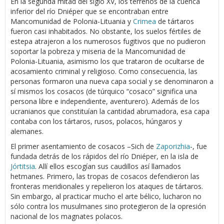
En la segunda mitad del siglo XV, los terrenos de la cuenca
inferior del río Dniéper que se encontraban entre
Mancomunidad de Polonia-Lituania y
Crimea
de tártaros
fueron casi inhabitados. No obstante, los suelos fértiles de
estepa atrajeron a los numerosos fugitivos que no pudieron
soportar la pobreza y miseria de la Mancomunidad de
Polonia-Lituania, asimismo los que trataron de ocultarse de
acosamiento criminal y religioso. Como consecuencia, las
personas formaron una nueva capa social y se denominaron a
sí mismos los cosacos (de túrquico “cosaco” significa una
persona libre e independiente, aventurero). Además de los
ucranianos que constituían la cantidad abrumadora, esa capa
contaba con los tártaros, rusos, polacos, húngaros y
alemanes.
El primer asentamiento de cosacos –Sich de
Zaporizhia
-, fue
fundada detrás de los rápidos del río Dniéper, en la isla de
Jórtitsia
. Allí ellos escogían sus caudillos así llamados
hetmanes. Primero, las tropas de cosacos defendieron las
fronteras meridionales y repelieron los ataques de tártaros.
Sin embargo, al practicar mucho el arte bélico, lucharon no
sólo contra los musulmanes sino protegieron de la opresión
nacional de los magnates polacos.