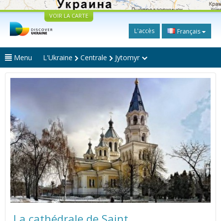
VOIR LA CARTE
L'accès
Français
Menu
L'Ukraine
Centrale
Jytomyr
La cathédrale de Saint