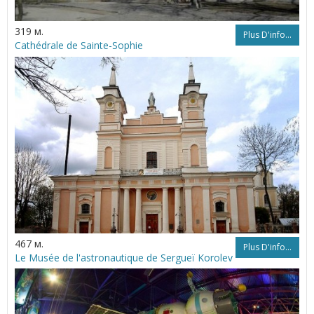
319 м.
Plus D'info...
Cathédrale de Sainte-Sophie
467 м.
Plus D'info...
Le Musée de l'astronautique de Sergueï Korolev