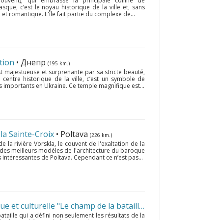
Couvent), qui embrasse la principale colline de
sque, c’est le noyau historique de la ville et, sans
 et romantique. L'île fait partie du complexe de...
tion
• Днепр
(195 km.)
st majestueuse et surprenante par sa stricte beauté,
 centre historique de la ville, c’est un symbole de
s importants en Ukraine. Ce temple magnifique est...
 la Sainte-Croix
• Poltava
(226 km.)
e la rivière Vorskla, le couvent de l'exaltation de la
des meilleurs modèles de l'architecture du baroque
s intéressantes de Poltava. Cependant ce n’est pas...
La réserve nationale historique et culturelle "Le champ de la bataille de Poltava"
• Poltav
bataille qui a défini non seulement les résultats de la