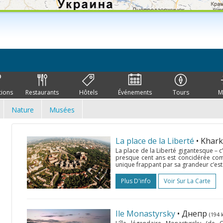
tions
Restaurants
Hôtels
Événements
Tours
M
Nature
Musées
La place de la Liberté
• Khar
La place de la Liberté gigantesque – c
presque cent ans est concidérée comme
unique frappant par sa grandeur c’est 
Plus D'info
Voir Sur La Carte
Ile Monastyrsky
• Днепр
(194 