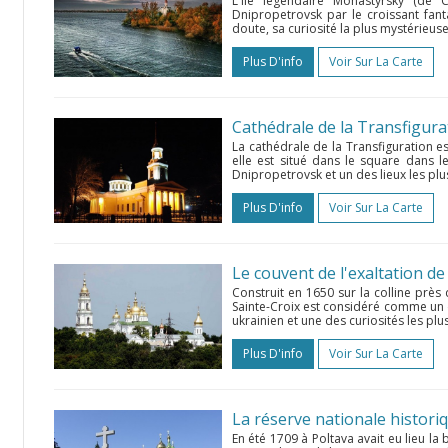
L'île légendaire Monastyrsky (de 
Dnipropetrovsk par le croissant fanta
doute, sa curiosité la plus mystérieuse
Plus D'info
Voir Sur La Carte
Cathédrale de la Transfigura
La cathédrale de la Transfiguration e
elle est situé dans le square dans le
Dnipropetrovsk et un des lieux les plu
Plus D'info
Voir Sur La Carte
Le couvent de l'exaltation de
Construit en 1650 sur la colline près d
Sainte-Croix est considéré comme un 
ukrainien et une des curiosités les plu
Plus D'info
Voir Sur La Carte
En été 1709 à Poltava avait eu lieu la 