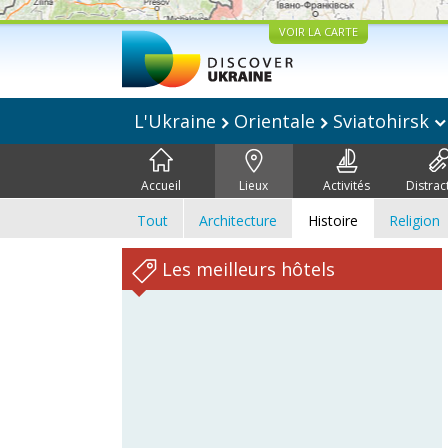
VOIR LA CARTE
L'Ukraine
Orientale
Sviatohirsk
Accueil
Lieux
Activités
Distrac
Tout
Architecture
Histoire
Religion
Les meilleurs hôtels