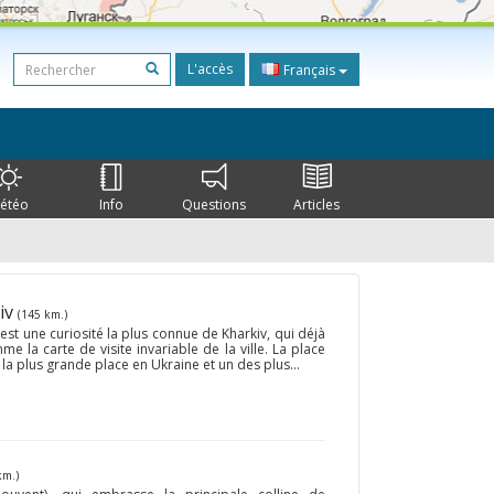
L'accès
Français
étéo
Info
Questions
Articles
kiv
(145 km.)
’est une curiosité la plus connue de Kharkiv, qui déjà
 la carte de visite invariable de la ville. La place
la plus grande place en Ukraine et un des plus...
km.)