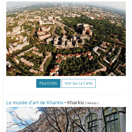
Plus D'info
Voir Sur La Carte
Le musée d'art de Kharkiv
• Kharkiv
(144 km.)