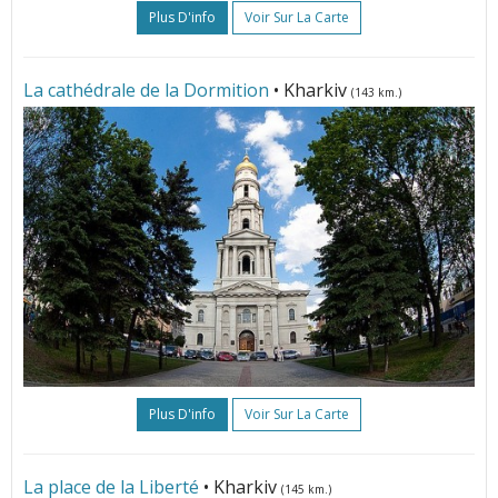
Plus D'info
Voir Sur La Carte
La cathédrale de la Dormition
• Kharkiv
(143 km.)
Plus D'info
Voir Sur La Carte
La place de la Liberté
• Kharkiv
(145 km.)