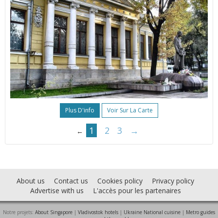
Plus D'info
Voir Sur La Carte
1
2
3
→
←
About us
Contact us
Cookies policy
Privacy policy
Advertise with us
L'accès pour les partenaires
Notre projets:
About Singapore
|
Vladivostok hotels
|
Ukraine National cuisine
|
Metro guides