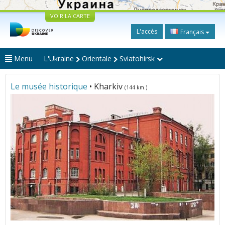
VOIR LA CARTE
L'accès
Français
Menu
L'Ukraine
Orientale
Sviatohirsk
Le musée historique
• Kharkiv
(144 km.)