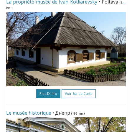
La propriété-musée de Ivan Kotliarevsky
• Poltava
(226
km.)
Plus D'info
Voir Sur La Carte
Le musée historique
• Днепр
(196 km.)