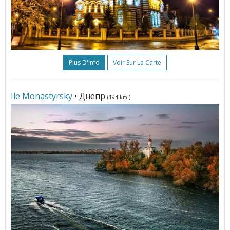
Plus D'info
Voir Sur La Carte
Ile Monastyrsky
• Днепр
(194 km.)