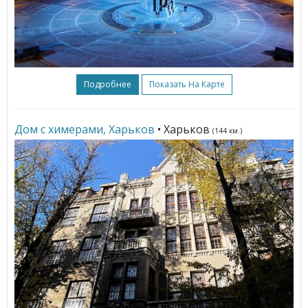
Подробнее
Показать На Карте
Дом с химерами, Харьков
• Харьков
(144 км.)