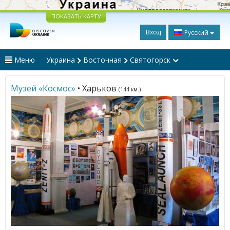
ПОКАЗАТЬ КАРТУ
Вход
Русский
Меню
Украина
Восточная
Святогорск
Музей «Космос»
• Харьков
(144 км.)