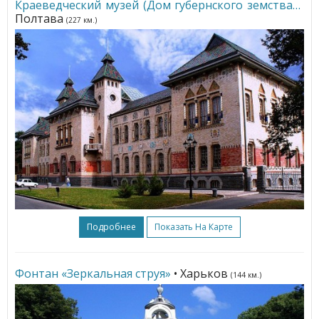
Краеведческий музей (Дом губернского земства)
•
Полтава
(227 км.)
Подробнее
Показать На Карте
Фонтан «Зеркальная струя»
• Харьков
(144 км.)