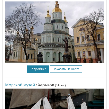
Подробнее
Показать На Карте
Морской музей
• Харьков
(144 км.)