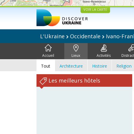
VOIR LA CARTE
L'Ukraine
Occidentale
Ivano-Fran
Accueil
Lieux
Activités
Distrac
Tout
Architecture
Histoire
Religion
Les meilleurs hôtels