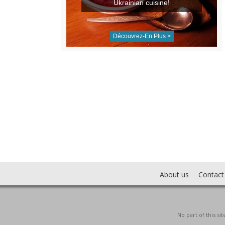
Ukrainian cuisine!
Découvrez-En Plus >
About us
Contact
No part of this s