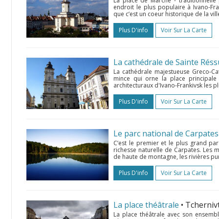
La place de Marché - traditionnelle
endroit le plus populaire à Ivano-Fr
que c’est un coeur historique de la ville
Plus D'info
Voir Sur La Carte
La cathédrale de Sainte Réss
La cathédrale majestueuse Greco-Cat
mince qui orne la place principale
architecturaux d'Ivano-Frankivsk les p
Plus D'info
Voir Sur La Carte
Le parc national de Carpates
C’est le premier et le plus grand par
richesse naturelle de Carpates. Les m
de haute de montagne, les rivières pur
Plus D'info
Voir Sur La Carte
La place théâtrale
• Tcherniv
La place théâtrale avec son ensemble