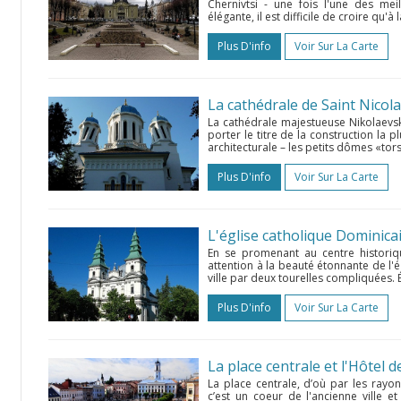
Chernivtsi - une fois l'une des mei
élégante, il est difficile de croire qu'à la
Plus D'info
Voir Sur La Carte
La cathédrale de Saint Nicol
La cathédrale majestueuse Nikolaevska
porter le titre de la construction la p
architecturale – les petits dômes «tors
Plus D'info
Voir Sur La Carte
En se promenant au centre historiqu
attention à la beauté étonnante de l'é
ville par deux tourelles compliquées. É
Plus D'info
Voir Sur La Carte
La place centrale et l'Hôtel de 
La place centrale, d’où par les rayon
c’est un coeur de l'ancienne ville 