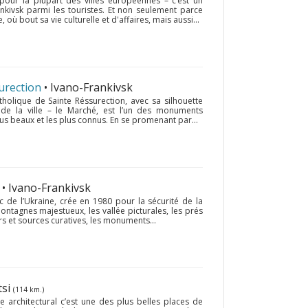
 pour la plupart des villes européennes – c’est un
ankivsk parmi les touristes. Et non seulement parce
, où bout sa vie culturelle et d'affaires, mais aussi...
urection
• Ivano-Frankivsk
holique de Sainte Réssurection, avec sa silhouette
 de la ville – le Marché, est l’un des monuments
lus beaux et les plus connus. En se promenant par...
• Ivano-Frankivsk
c de l’Ukraine, crée en 1980 pour la sécurité de la
ontagnes majestueux, les vallée picturales, les prés
s et sources curatives, les monuments...
tsi
(114 km.)
 architectural c’est une des plus belles places de