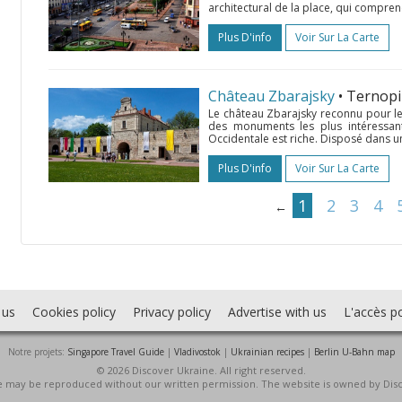
architectural de la place, qui compre
Plus D'info
Voir Sur La Carte
Château Zbarajsky
• Ternopi
Le château Zbarajsky reconnu pour le c
des monuments les plus intéressants
Occidentale est riche. Disposé dans une 
Plus D'info
Voir Sur La Carte
1
2
3
4
←
 us
Cookies policy
Privacy policy
Advertise with us
L'accès po
Notre projets:
Singapore Travel Guide
|
Vladivostok
|
Ukrainian recipes
|
Berlin U-Bahn map
© 2026 Discover Ukraine. All right reserved.
ite may be reproduced without our written permission. The website is owned by Dis