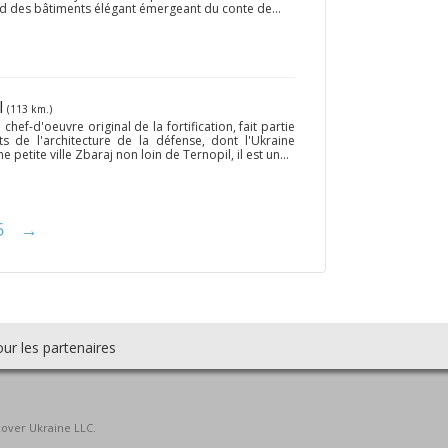
nd des bâtiments élégant émergeant du conte de...
l
(113 km.)
hef-d'oeuvre original de la fortification, fait partie
 de l'architecture de la défense, dont l'Ukraine
petite ville Zbaraj non loin de Ternopil, il est un...
5
→
ur les partenaires
cover Ukraine LLC.