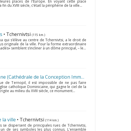
lleures places de l'Europe. En voyant cette place
 fin du XVIII siècle, c’était la périphérie de la ville...
as
• Tchernivtsi
(115 km.)
 qui s’élève au centre de Tchernivtsi, a le droit de
lus originale de la ville. Pour la forme extraordinaire
adés» semblent s’incliner à un dôme principal, – le...
L'église catholique Dominicaine (Cathédrale de la Conception Immaculée de Marie)
• Ter
e de Ternopil, il est impossible de ne pas faire
glise catholique Dominicaine, qui gagne le ciel de la
rigée au milieu du XVIII siècle, ce monument...
la ville
• Tchernivtsi
(114 km.)
s se dispersent de principales rues de Tchernivtsi,
et un de ses symboles les plus connus. L'ensemble