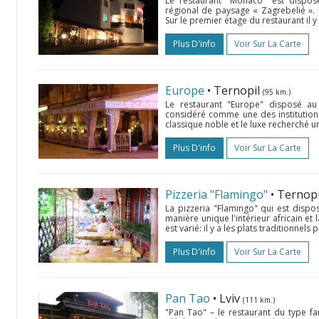
Le restaurant "Monaco" est dispo
régional de paysage « Zagrebelié ». I
Sur le premier étage du restaurant il y 
Plus D'info
Voir Sur La Carte
Europe
• Ternopil
(95 km.)
Le restaurant "Europe" disposé au 
considéré comme une des institutions 
classique noble et le luxe recherché u
Plus D'info
Voir Sur La Carte
Pizzeria "Flamingo"
• Ternop
La pizzeria "Flamingo" qui est dispos
manière unique l'intérieur africain et
est varié: il y a les plats traditionnels p
Plus D'info
Voir Sur La Carte
Pan Tao
• Lviv
(111 km.)
"Pan Tao" – le restaurant du type fa