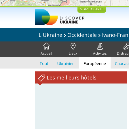
VOIR LA CARTE
L'Ukraine
Occidentale
Ivano-Fran
Accueil
Lieux
Activités
Distrac
Tout
Ukrainien
Européenne
Caucas
Les meilleurs hôtels