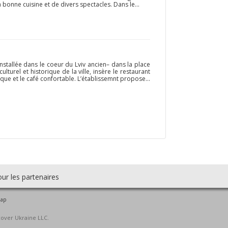
, la bonne cuisine et de divers spectacles. Dans le...
stallée dans le coeur du Lviv ancien– dans la place
culturel et historique de la ville, insère le restaurant
ue et le café confortable. L’établissemnt propose...
ur les partenaires
map
cover Ukraine LLC.