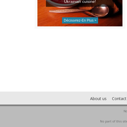
Ukrainian cuisine!
Découvrez-En Plus >
About us
Contact
No
No part of this s