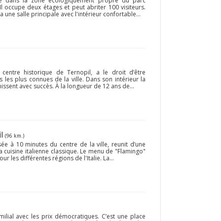
sé dans la zone écologiquement propre du parc
l occupe deux étages et peut abriter 100 visiteurs.
a une salle principale avec l'intérieur confortable...
centre historique de Ternopil, a le droit d’être
les plus connues de la ville. Dans son intérieur la
nissent avec succès. À la longueur de 12 ans de...
il
(96 km.)
ée à 10 minutes du centre de la ville, reunit d’une
 la cuisine italienne classique. Le menu de "Flamingo"
our les différentes régions de l'Italie. La...
milial avec les prix démocratiques. C’est une place