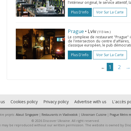
l'intérieur original, le service attentif
Plus D'info
Voir Sur La Carte
Prague
• Lviv
(113 km.)
Le complexe de restaurant "Prague" in
de l'intersection du centre d'affaires, 
classique européen, le pub démocratiq
Plus D'info
Voir Sur La Carte
1
2
→
←
 us
Cookies policy
Privacy policy
Advertise with us
L'accès po
tre projets:
About Singapore
|
Restaurants in Vladivostok
|
Ukrainian Cuisine
|
Prague Metro 
© 2026 Discover Ukraine. All right reserved.
ite may be reproduced without our written permission. The website is owned by Dis