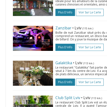
idéale pour les amateurs de la cuisine 
cuisines chinoises et orientales, ainsi 
Plus D'info
Voir Sur La Carte
Zanzibar
• Lviv
(115 km.)
Boîte de nuit Zanzibar situé près du 
comprend un restaurant, un disco-bar, 
de billard. On y joue la musique de dan
Plus D'info
Voir Sur La Carte
Galaktika
• Lviv
(113 km.)
Le restaurant "Galaktika" fait partie
situé à 7 km du centre de Lviv. Il a 
de plats délicieux, un service impecc
Plus D'info
Voir Sur La Carte
Club Split Lviv
• Lviv
(113 km.)
Le restaurant Club Split Lviv est un é
centrale de Lviv. Il a gagné l'amour