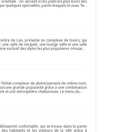
orientale : on servent ici les plats les plus bons des
que quelques spécialités, parmi lesquels le veau "le...
centre de Lviv, présente un complexe de loisirs, qui
une salle de narguilé, une lounge salle et une salle
se exclusif des styles les plus populaires -House...
 de l’hôtel-complexe de divertissement de même nom,
acquis une grande popularité grâce à une combinaison
able et une atmosphère chaleureuse. Le menu du...
tablissemnt confortable, qui se trouve dans la partie
 des habitants et les visiteurs de la ville grâce à