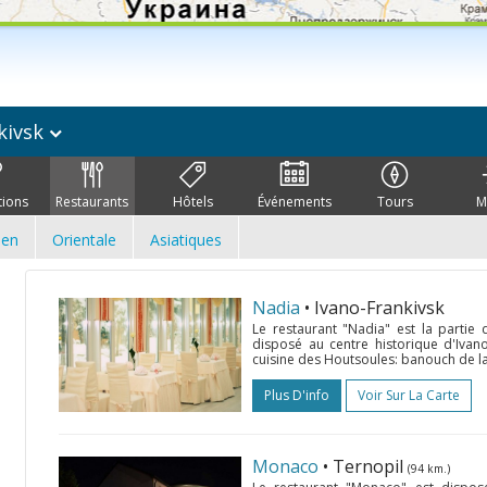
kivsk
tions
Restaurants
Hôtels
Événements
Tours
M
ien
Orientale
Asiatiques
Nadia
• Ivano-Frankivsk
Le restaurant "Nadia" est la parti
disposé au centre historique d'Ivano
cuisine des Houtsoules: banouch de la 
Plus D'info
Voir Sur La Carte
Monaco
• Ternopil
(94 km.)