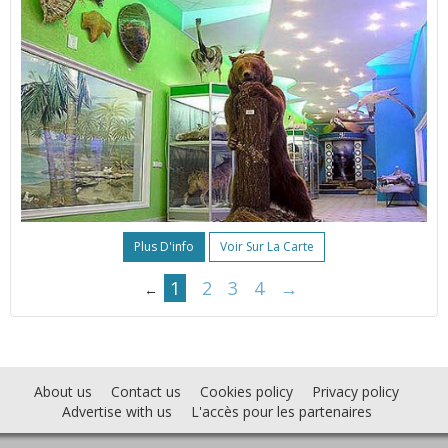
Plus D'info
Voir Sur La Carte
1
2
3
4
→
←
About us
Contact us
Cookies policy
Privacy policy
Advertise with us
L'accès pour les partenaires