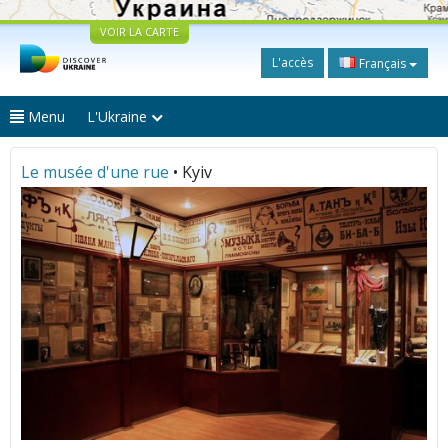
VOIR LA CARTE
L'accès
Français
Menu
L'Ukraine
Le musée d'une rue
• Kyiv