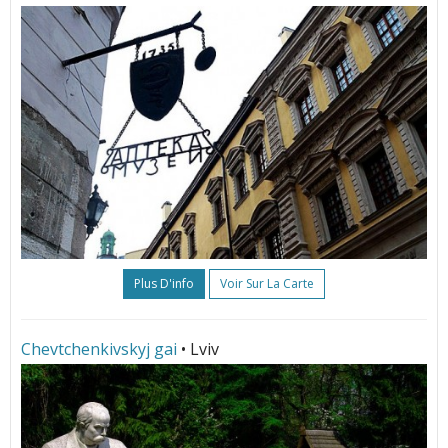
Plus D'info
Voir Sur La Carte
Chevtchenkivskyj gai
• Lviv