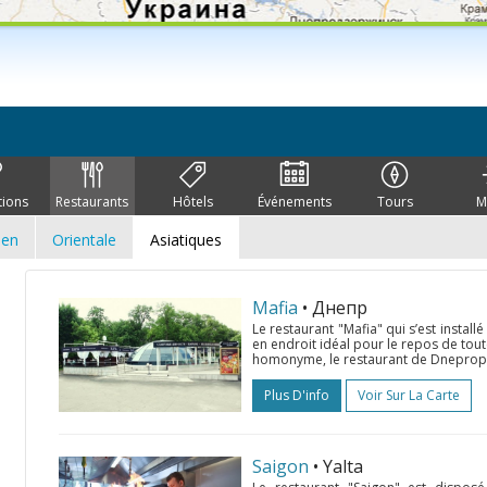
tions
Restaurants
Hôtels
Événements
Tours
M
ien
Orientale
Asiatiques
Mafia
• Днепр
Le restaurant "Mafia" qui s’est install
en endroit idéal pour le repos de tout
homonyme, le restaurant de Dnepropet
Plus D'info
Voir Sur La Carte
Saigon
• Yalta