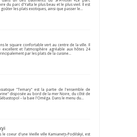
sé dans un des batîments du SPA-hôtel «Le parc
re du parc d'Yalta le plus beau et le plus vieil. Il est
ûter les plats exotiques, ainsi que passer le...
 le square confortable vert au centre de la ville. Il
e excellent et l’atmosphère agréable aux hôtes 24
incipalement par les plats de la cuisine...
 asiatique "Temary" est la partie de l'ensemble de
arine" disposée au bord de la mer Noire, du côté de
 Sébastopol – la baie l'Oméga. Dans le menu du...
kyï
le coeur d'une Vieille ville Kamianets-Podilskyï, est