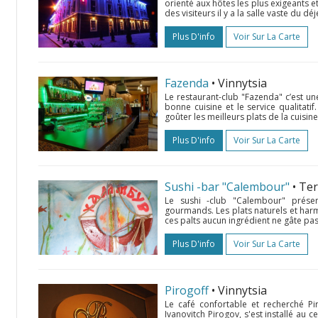
orienté aux hôtes les plus exigeants e
des visiteurs il y a la salle vaste du dé
Plus D'info
Voir Sur La Carte
Fazenda
• Vinnytsia
Le restaurant-club "Fazenda" c’est un
bonne cuisine et le service qualitati
goûter les meilleurs plats de la cuisin
Plus D'info
Voir Sur La Carte
Sushi -bar "Calembour"
• Te
Le sushi -club "Calembour" prése
gourmands. Les plats naturels et har
ces palts aucun ingrédient ne gâte pas 
Plus D'info
Voir Sur La Carte
Pirogoff
• Vinnytsia
Le café confortable et recherché P
Ivanovitch Pirogov, s'est installé au c