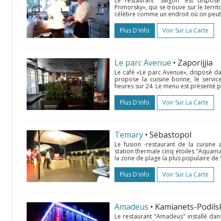
Le restaurant "Saigon" est dispo
Primorsky», qui se trouve sur le territoi
célèbre comme un endroit où on peut go
Plus D'info
Voir Sur La Carte
Le parc Avenue
• Zaporijjia
Le café «Le parc Avenue», disposé dans
propose la cuisine bonne, le servic
heures sur 24. Le menu est présenté pr
Plus D'info
Voir Sur La Carte
Temary
• Sébastopol
Le fusion -restaurant de la cuisine
station thermale cinq étoiles "Aquam
la zone de plage la plus populaire de
Plus D'info
Voir Sur La Carte
Amadeus
• Kamianets-Podils
Le restaurant "Amadeus" installé dans 