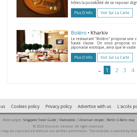
hôtes la possibilité de se reposer dign
Plus D'info
Voir Sur La Carte
Boléro
• Kharkiv
Le restaurant "Boléro" propose une cui
haute classe. On vous propose ici
japonaise exotique, ainsi que le vaste 
Plus D'info
Voir Sur La Carte
1
2
3
4
←
 us
Cookies policy
Privacy policy
Advertise with us
L'accès po
Notre projets:
Singapore Travel Guide
|
Vladivostok
|
Ukrainian recipes
|
Berlin U-Bahn map
© 2026 Discover Ukraine. All right reserved.
ite may be reproduced without our written permission. The website is owned by Dis