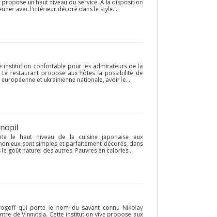
t propose un haut niveau du service. À la disposition
jeuner avec l'intérieur décoré dans le style...
e institution confortable pour les admirateurs de la
f. Le restaurant propose aux hôtes la possibilité de
e européenne et ukrainienne nationale, avoir le...
rnopil
nte le haut niveau de la cuisine japonaise aux
monieux sont simples et parfaitement décorés, dans
le goût naturel des autres. Pauvres en calories...
irogoff qui porte le nom du savant connu Nikolay
entre de Vinnytsia. Cette institution vive propose aux