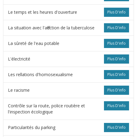
Le temps et les heures d'ouverture
Plus D'info
La situation avec l'affection de la tuberculose
Plus D'info
La sûreté de l'eau potable
Plus D'info
L'électricité
Plus D'info
Les rellations d'homosexualisme
Plus D'info
s
Le racisme
Plus D'info
Contrôle sur la route, police routière et
Plus D'info
l'inspection écologique
Particularités du parking
Plus D'info