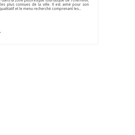
 dans la zone pittoresque touristique de Tchernihiv,
 les plus connues de la ville. Il est aimé pour son
ualitatif et le menu recherché comprenant les...
→