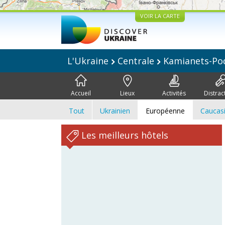
VOIR LA CARTE
L'Ukraine
Centrale
Kamianets-Pod
Accueil
Lieux
Activités
Distrac
Tout
Ukrainien
Européenne
Caucas
Les meilleurs hôtels