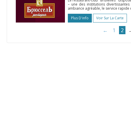
Le restaurant-club "Bruxelles" disposé
– une des institutions divertissantes
ambiance agréable, le service rapide q
Plus D'info
Voir Sur La Carte
←
1
2