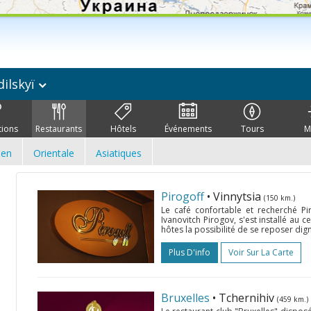
ilskyï
tions
Restaurants
Hôtels
Événements
Tours
M
ien
Orientale
Asiatiques
Pirogoff
• Vinnytsia
(150 km.)
Le café confortable et recherché P
Ivanovitch Pirogov, s'est installé au c
hôtes la possibilité de se reposer dign
Plus D'info
Voir Sur La Carte
Bruxelles
• Tchernihiv
(459 km.)