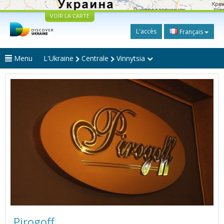
VOIR LA CARTE
L'accès
Français
Menu
L'Ukraine
Centrale
Vinnytsia
Pirogoff