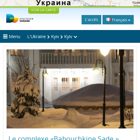
VOIR LA CARTE
L'accès
Français
Menu
L'Ukraine
Kyiv
Kyiv
Le complexe «Babouchkine Sade »