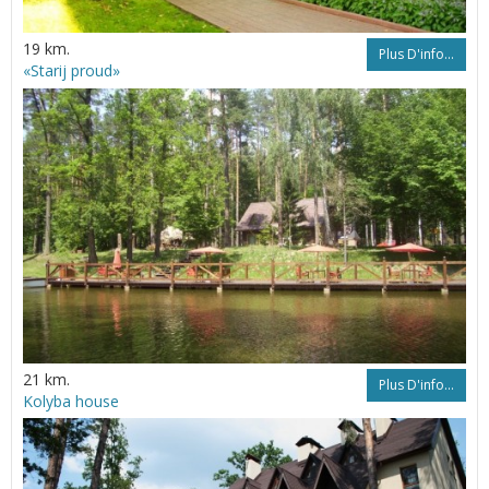
19 km.
Plus D'info...
«Starij proud»
21 km.
Plus D'info...
Kolyba house