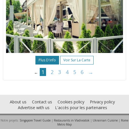
Plus D'info
Voir Sur La Carte
1
2
3
4
5
6
→
←
About us
Contact us
Cookies policy
Privacy policy
Advertise with us
L'accès pour les partenaires
Notre projets:
Singapore Travel Guide
|
Restaurants in Vladivostok
|
Ukrainian Cuisine
|
Rome
Metro Map