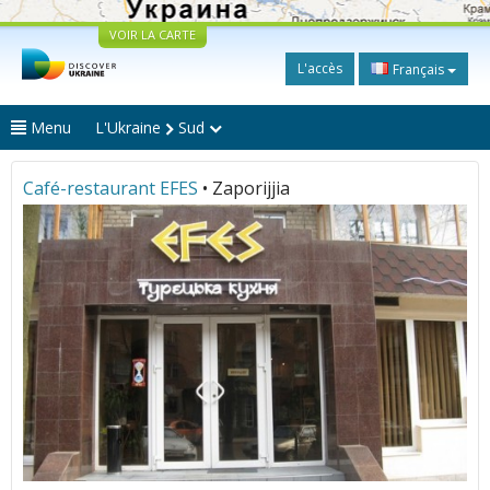
VOIR LA CARTE
L'accès
Français
Menu
L'Ukraine
Sud
Café-restaurant EFES
• Zaporijjia