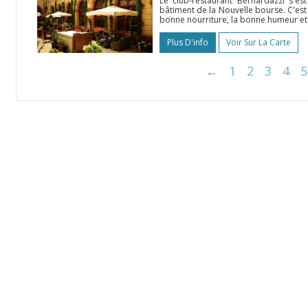
Le club-restaurant Bernardazzi s'es
bâtiment de la Nouvelle bourse. C'est
bonne nourriture, la bonne humeur et 
Plus D'info
Voir Sur La Carte
←
1
2
3
4
5