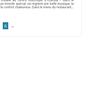
t installé au centre historique d'Odessa – dans le
 un monde spécial, où règnent une belle musique, la
le confort chaleureux. Dans le menu du restaurant...
6
→