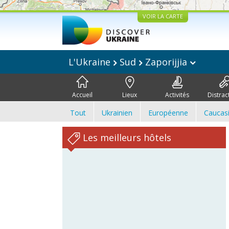
VOIR LA CARTE
L'Ukraine
Sud
Zaporijjia
Accueil
Lieux
Activités
Distrac
Tout
Ukrainien
Européenne
Caucas
Les meilleurs hôtels