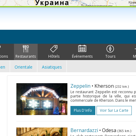
tions
Restaurants
Hôtels
Événements
Tours
M
ien
Orientale
Asiatiques
Zeppelin
• Kherson
(232 km.)
Le restaurant Zeppelin est reconnu p
partie historique de la ville, qui e
commerciale de Kherson. Dans le menu 
Plus D'info
Voir Sur La Carte
Bernardazzi
• Odesa
(365 km.)