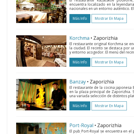
El restaurante Kazatskoe podvorie,
encuentra localizado en la leyendaria 
nacionales en un entorno auténtico. El
Más Info
Mostrar En Mapa
Korchma
• Zaporizhia
El restaurante original Korchma se enc
la ciudad. El recinto se destaca por 
y entorno acogedor. El menú del recint
Más Info
Mostrar En Mapa
Banzay
• Zaporizhia
El restaurante de la cocina japonesa B
en la plaza principal de Zaporizhia
una variada selección de distintos plat
Más Info
Mostrar En Mapa
Port-Royal
• Zaporizhia
El pub Port-Royal se encuentra en el p