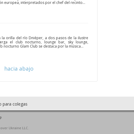
n europea, interpretados por el chef del recinto...
la orilla del río Dniéper, a dos pasos de la ilustre
berga el club nocturno, lounge bar, sky lounge,
lub nocturno Glam Club se destaca por la música...
hacia abajo
o para colegas
p
cover Ukraine LLC.