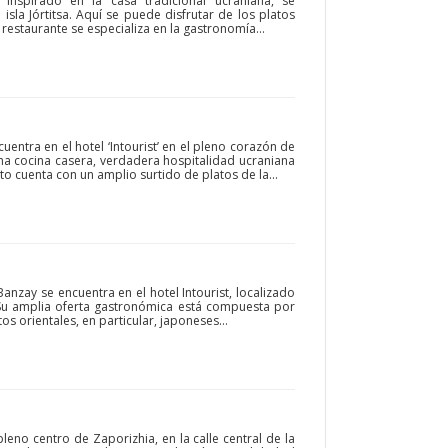
 inspirado en la casa tradicional ucraniana, se
isla Jórtitsa. Aquí se puede disfrutar de los platos
 restaurante se especializa en la gastronomía...
uentra en el hotel ‘Intourist’ en el pleno corazón de
una cocina casera, verdadera hospitalidad ucraniana
o cuenta con un amplio surtido de platos de la...
anzay se encuentra en el hotel Intourist, localizado
. Su amplia oferta gastronómica está compuesta por
os orientales, en particular, japoneses...
leno centro de Zaporizhia, en la calle central de la