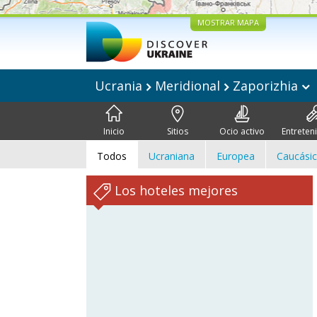
MOSTRAR MAPA
Ucrania
Meridional
Zaporizhia
Inicio
Sitios
Ocio activo
Entreten
Todos
Ucraniana
Europea
Caucási
Los hoteles mejores