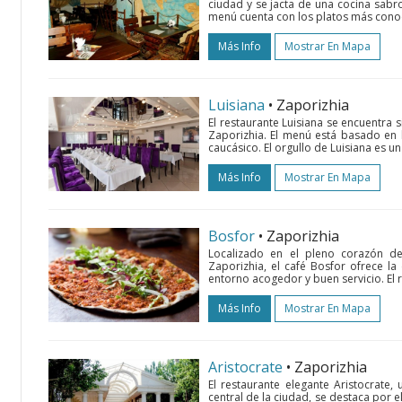
ciudad y se jacta de una cocina sabro
menú cuenta con los platos más conoc
Más Info
Mostrar En Mapa
Luisiana
• Zaporizhia
El restaurante Luisiana se encuentra s
Zaporizhia. El menú está basado en 
caucásico. El orgullo de Luisiana es un
Más Info
Mostrar En Mapa
Bosfor
• Zaporizhia
Localizado en el pleno corazón de
Zaporizhia, el café Bosfor ofrece la 
entorno acogedor y buen servicio. El re
Más Info
Mostrar En Mapa
Aristocrate
• Zaporizhia
El restaurante elegante Aristocrate,
central de la ciudad, se destaca por e