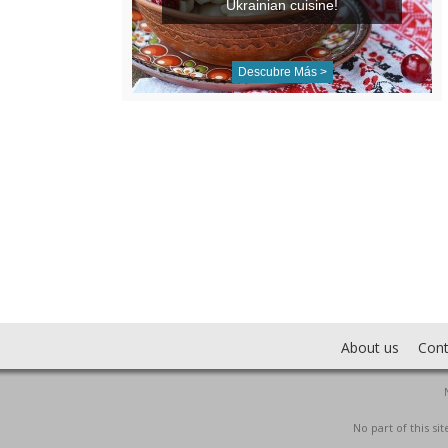
Ukrainian cuisine!
Descubre Más >
About us
Cont
No part of this s