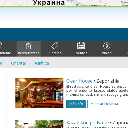
imiento
Restaurantes
Hoteles
Eventos
Viajes
ca
Oriental
Asiática
Clear House
• Zaporizhia
El restaurante Clear House se encue
por el entorno lujoso, platos apete
máxima calidad. El menú recoge grande
Más Info
Mostrar En Mapa
Kazatskoe podvorie
• Zapori