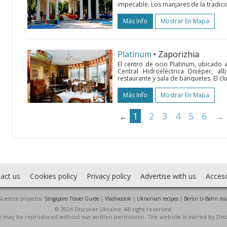
impecable. Los manjares de la tradició
Más Info
Mostrar En Mapa
Platinum
• Zaporizhia
El centro de ocio Platinum, ubicado a 
Central Hidroeléctrica Dniéper, al
restaurante y sala de banquetes. El c
Más Info
Mostrar En Mapa
1
2
3
4
5
6
→
←
act us
Cookies policy
Privacy policy
Advertise with us
Acces
Nuestros proyectos:
Singapore Travel Guide
|
Vladivostok
|
Ukrainian recipes
|
Berlin U-Bahn ma
© 2026 Discover Ukraine. All right reserved.
ite may be reproduced without our written permission. The website is owned by Dis