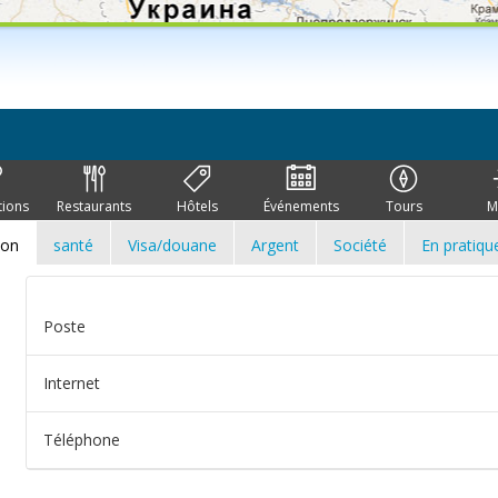
tions
Restaurants
Hôtels
Événements
Tours
M
ion
santé
Visa/douane
Argent
Société
En pratiqu
Poste
Internet
Téléphone