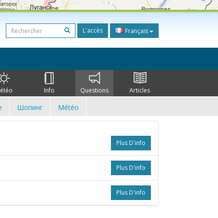
L'accès
Français
étéo
Info
Questions
Articles
e
Шопинг
Météo
Plus D'info
Plus D'info
Plus D'info