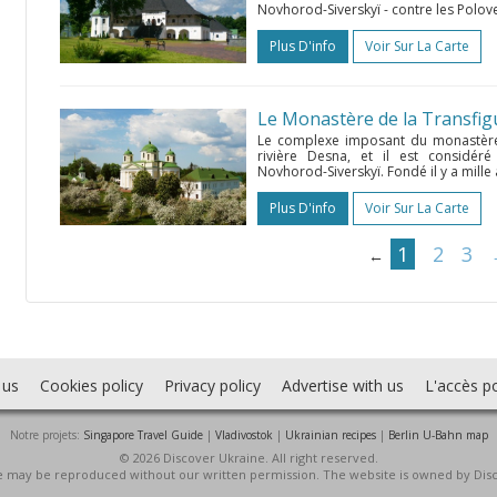
Novhorod-Siverskyï - contre les Polovet
Plus D'info
Voir Sur La Carte
Le Monastère de la Transfig
Le complexe imposant du monastère d
rivière Desna, et il est considér
Novhorod-Siverskyï. Fondé il y a mille 
Plus D'info
Voir Sur La Carte
1
2
3
←
 us
Cookies policy
Privacy policy
Advertise with us
L'accès po
Notre projets:
Singapore Travel Guide
|
Vladivostok
|
Ukrainian recipes
|
Berlin U-Bahn map
© 2026 Discover Ukraine. All right reserved.
ite may be reproduced without our written permission. The website is owned by Dis