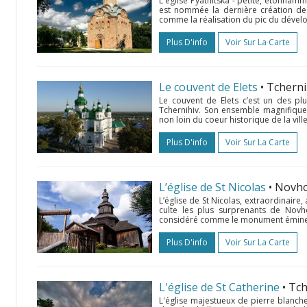
L'église Pyatnitska - petite, étonnam
est nommée la dernière création des
comme la réalisation du pic du dévelop
Plus D'info
Voir Sur La Carte
Le couvent de Elets
• Tchern
Le couvent de Elets c’est un des pl
Tchernihiv. Son ensemble magnifique s
non loin du coeur historique de la ville
Plus D'info
Voir Sur La Carte
L’église de St Nicolas
• Novh
L’église de St Nicolas, extraordinaire
culte les plus surprenants de Novh
considéré comme le monument éminent d
Plus D'info
Voir Sur La Carte
L'église de St Catherine
• Tc
L'église majestueux de pierre blanc