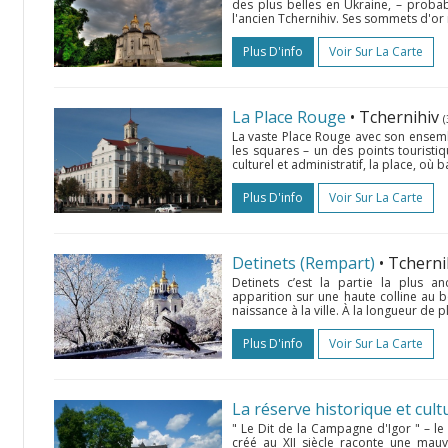
des plus belles en Ukraine, – probab
l'ancien Tchernihiv. Ses sommets d'or r
Plus D'info
Voir Sur La Carte
La Place Rouge
• Tchernihiv
(
La vaste Place Rouge avec son ensembl
les squares – un des points touristiqu
culturel et administratif, la place, où ba
Plus D'info
Voir Sur La Carte
Detinets (Rempart)
• Tchern
Detinets c’est la partie la plus a
apparition sur une haute colline au b
naissance à la ville. À la longueur de pl
Plus D'info
Voir Sur La Carte
La réserve historique et cult
" Le Dit de la Campagne d'Igor " – l
créé au XII siècle raconte une mauv