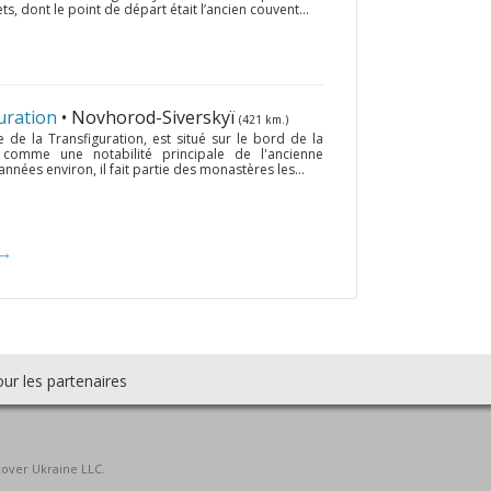
s, dont le point de départ était l’ancien couvent...
uration
• Novhorod-Siverskyï
(421 km.)
e la Transfiguration, est situé sur le bord de la
é comme une notabilité principale de l'ancienne
années environ, il fait partie des monastères les...
→
ur les partenaires
cover Ukraine LLC.