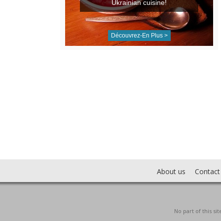
Ukrainian cuisine!
Découvrez-En Plus >
About us
Contact
No part of this s