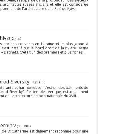
ment belle, réapparue de la profondeur des siècles -
 architectes russes anciens et elle est considérée
pement de l'architecture de la Rus’ de Kyiv...
ihiv
(312 km.)
us anciens couvents en Ukraine et le plus grand à
'est installé sur le bord droit de la rivière Desna
 – Detinets. C'était un des premiers et plus riches...
orod-Siverskyï
(421 km.)
, attirante et harmonieuse - c’est un des bâtiments de
orod-Siverskyï. Ce temple féerique est dignement
e l'architecture en bois nationale du XVIII...
hernihiv
(313 km.)
he de St Catherine est dignement reconnue pour une