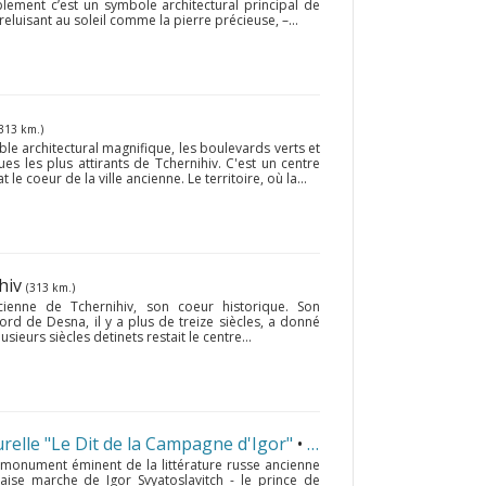
lement c’est un symbole architectural principal de
eluisant au soleil comme la pierre précieuse, –...
313 km.)
e architectural magnifique, les boulevards verts et
es les plus attirants de Tchernihiv. C'est un centre
t le coeur de la ville ancienne. Le territoire, où la...
ihiv
(313 km.)
ncienne de Tchernihiv, son coeur historique. Son
ord de Desna, il y a plus de treize siècles, a donné
usieurs siècles detinets restait le centre...
urelle "Le Dit de la Campagne d'Igor"
• Novhorod-Siverskyï
(4
e monument éminent de la littérature russe ancienne
aise marche de Igor Svyatoslavitch - le prince de