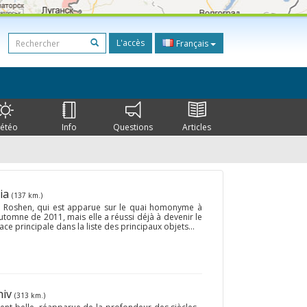
L'accès
Français
étéo
Info
Questions
Articles
sia
(137 km.)
e Roshen, qui est apparue sur le quai homonyme à
utomne de 2011, mais elle a réussi déjà à devenir le
ace principale dans la liste des principaux objets...
hiv
(313 km.)