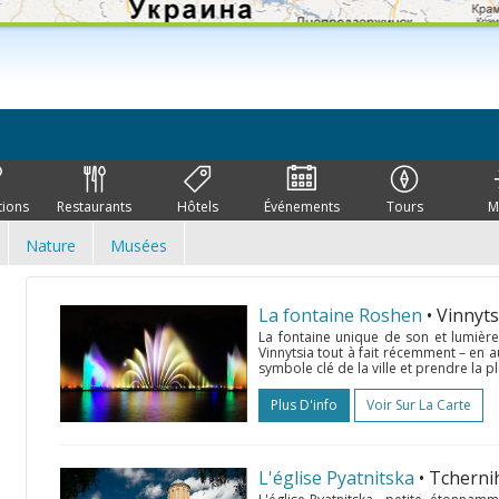
tions
Restaurants
Hôtels
Événements
Tours
M
Nature
Musées
La fontaine Roshen
• Vinnyt
La fontaine unique de son et lumièr
Vinnytsia tout à fait récemment – en a
symbole clé de la ville et prendre la pl
Plus D'info
Voir Sur La Carte
L'église Pyatnitska
• Tcherni