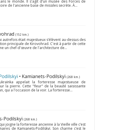
ans le monde. Il s'agit d'un musée des Forces de
itoire de l'ancienne base de missiles secrète. À...
ovohrad
(152 km.)
qui autrefois était majestueux s’élèvent au-dessus des
action principale de Kirovohrad. C'est à partir de cette
e un chef-d'œuvre de l'architecture de...
Podilskyï
• Kamianets-Podilskyï
(268 km.)
ukraïnka appelait la forteresse majestueuse de
r la pierre. Cette "fleur" de la beauté saisissante
n, qui a l'occasion de la voir. La forteresse...
s-Podilskyï
(268 km.)
 joigne la forteresse ancienne à la Vieille ville c’est
inaires de Kamianets-Podilskyï. Son charme c’est le