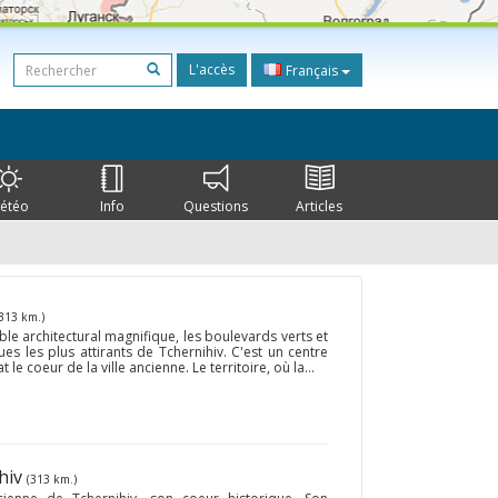
L'accès
Français
étéo
Info
Questions
Articles
313 km.)
e architectural magnifique, les boulevards verts et
es les plus attirants de Tchernihiv. C'est un centre
t le coeur de la ville ancienne. Le territoire, où la...
ihiv
(313 km.)