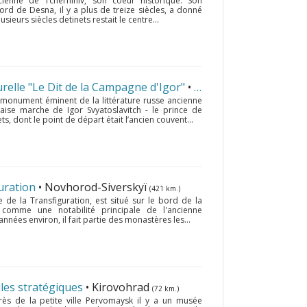
ncienne de Tchernihiv, son coeur historique. Son
ord de Desna, il y a plus de treize siècles, a donné
usieurs siècles detinets restait le centre...
urelle "Le Dit de la Campagne d'Igor"
• Novhorod-Siverskyï
(4
e monument éminent de la littérature russe ancienne
aise marche de Igor Svyatoslavitch - le prince de
s, dont le point de départ était l’ancien couvent...
uration
• Novhorod-Siverskyï
(421 km.)
e la Transfiguration, est situé sur le bord de la
é comme une notabilité principale de l'ancienne
années environ, il fait partie des monastères les...
les stratégiques
• Kirovohrad
(72 km.)
ès de la petite ville Pervomaysk il y a un musée