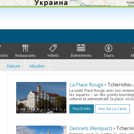
tions
Restaurants
Hôtels
Événements
Tours
M
Nature
Musées
La Place Rouge
• Tchernihiv
(
La vaste Place Rouge avec son ensembl
les squares – un des points touristiqu
culturel et administratif, la place, où ba
Plus D'info
Voir Sur La Carte
Detinets (Rempart)
• Tchern