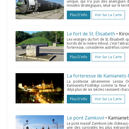
unique, qui n'a pas des analogues d
missiles stratégiques, situé sur le terr
Plus D'info
Voir Sur La Carte
Le fort de St. Élisabeth
• Kir
Les vestiges du fort de St. Élisabeth 
bords de la rivière Inhoul, c’est l'attr
forteresse, considérée autrefois comm
Plus D'info
Voir Sur La Carte
La forteresse de Kamianets-
La poétesse ukrainienne Lessia O
Kamianets-Podilskyï comme la fleur su
déjà plus de six siècles ravissent chacu
Plus D'info
Voir Sur La Carte
Le pont Zamkovii
• Kamianet
Le pont massif Zamkovii (de château) qui
une des curiosités les plus extraord