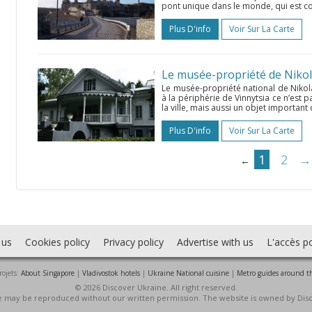
pont unique dans le monde, qui est const
Plus D'info
Voir Sur La Carte
Le musée-propriété de Nikol
Le musée-propriété national de Nikol
à la périphérie de Vinnytsia ce n’est 
la ville, mais aussi un objet important 
Plus D'info
Voir Sur La Carte
1
2
→
←
 us
Cookies policy
Privacy policy
Advertise with us
L'accès po
rojets:
About Singapore
|
Vladivostok hotels
|
Ukraine National cuisine
|
Metro guides around t
© 2026 Discover Ukraine. All right reserved.
ite may be reproduced without our written permission. The website is owned by Dis