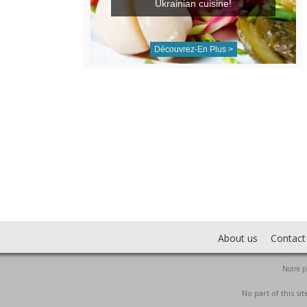
Ukrainian cuisine!
Découvrez-En Plus >
About us
Contact
Notre p
No part of this s