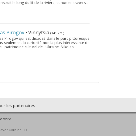
ruit le long du lit de la rivière, et non en travers...
as Pirogov
• Vinnytsia
(141 km.)
as Pirogov qui est disposé dans le parc pittoresque
pas seulement la curiosité non la plus intéressante de
du patrimoine culturel de l'Ukraine. Nikolas...
ur les partenaires
he world
cover Ukraine LLC.