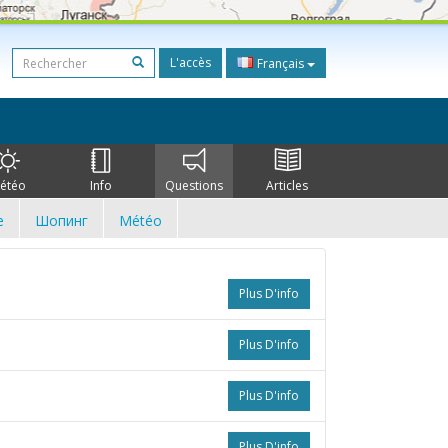
L'accès
Français
étéo
Info
Questions
Articles
e
Шопинг
Météo
Plus D'info
Plus D'info
Plus D'info
Plus D'info