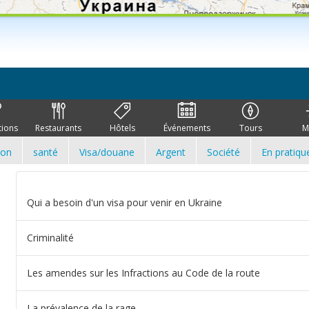
tions
Restaurants
Hôtels
Événements
Tours
M
ion
santé
Visa/douane
Argent
Société
En pratiqu
Qui a besoin d'un visa pour venir en Ukraine
Criminalité
Les amendes sur les Infractions au Code de la route
La prévalence de la rage