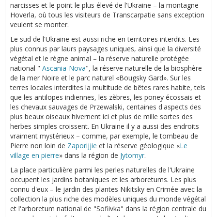
narcisses et le point le plus élevé de l'Ukraine – la montagne
Hoverla, où tous les visiteurs de Transcarpatie sans exception
veulent se monter.
Le sud de l'Ukraine est aussi riche en territoires interdits. Les
plus connus par laurs paysages uniques, ainsi que la diversité
végétal et le règne animal – la réserve naturelle protégée
national "
Ascania-Nova
", la réserve naturelle de la biosphère
de la mer Noire et le parc naturel «Bougsky Gard». Sur les
terres locales interdites la multitude de bêtes rares habite, tels
que les antilopes indiennes, les zèbres, les poney écossais et
les chevaux sauvages de Przewalski, centaines d'aspects des
plus beaux oiseaux hivernent ici et plus de mille sortes des
herbes simples croissent. En Ukraine il y a aussi des endroits
vraiment mystérieux – comme, par exemple, le tombeau de
Pierre non loin de
Zaporijjie
et la réserve géologique «
Le
village en pierre
» dans la région de
Jytomyr
.
La place particulière parmi les perles naturelles de l'Ukraine
occupent les jardins botaniques et les arboretums. Les plus
connu d'eux – le jardin des plantes Nikitsky en Crimée avec la
collection la plus riche des modèles uniques du monde végétal
et l'arboretum national de "Sofiivka" dans la région centrale du