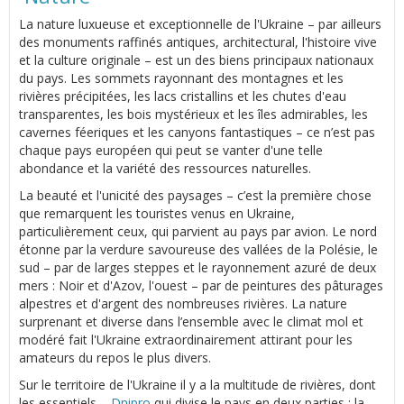
La nature luxueuse et exceptionnelle de l'Ukraine – par ailleurs
des monuments raffinés antiques, architectural, l'histoire vive
et la culture originale – est un des biens principaux nationaux
du pays. Les sommets rayonnant des montagnes et les
rivières précipitées, les lacs cristallins et les chutes d'eau
transparentes, les bois mystérieux et les îles admirables, les
cavernes féeriques et les canyons fantastiques – ce n’est pas
chaque pays européen qui peut se vanter d'une telle
abondance et la variété des ressources naturelles.
La beauté et l'unicité des paysages – c’est la première chose
que remarquent les touristes venus en Ukraine,
particulièrement ceux, qui parvient au pays par avion. Le nord
étonne par la verdure savoureuse des vallées de la Polésie, le
sud – par de larges steppes et le rayonnement azuré de deux
mers : Noir et d'Azov, l'ouest – par de peintures des pâturages
alpestres et d'argent des nombreuses rivières. La nature
surprenant et diverse dans l’ensemble avec le climat mol et
modéré fait l'Ukraine extraordinairement attirant pour les
amateurs du repos le plus divers.
Sur le territoire de l'Ukraine il y a la multitude de rivières, dont
les essentiels –
Dnipro
qui divise le pays en deux parties : la