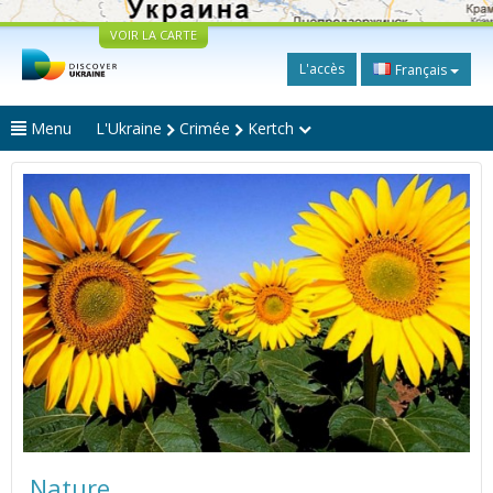
VOIR LA CARTE
L'accès
Français
Menu
L'Ukraine
Crimée
Kertch
Nature