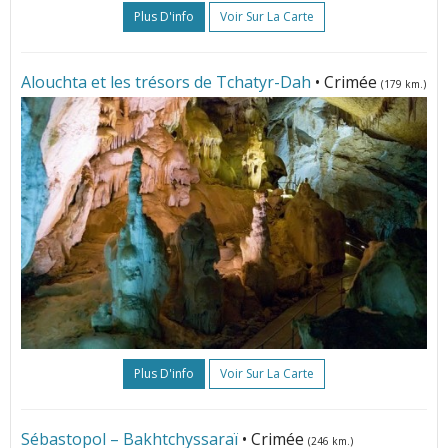
Plus D'info
Voir Sur La Carte
Alouchta et les trésors de Tchatyr-Dah
• Crimée
(179 km.)
Plus D'info
Voir Sur La Carte
Sébastopol – Bakhtchyssaraï
• Crimée
(246 km.)