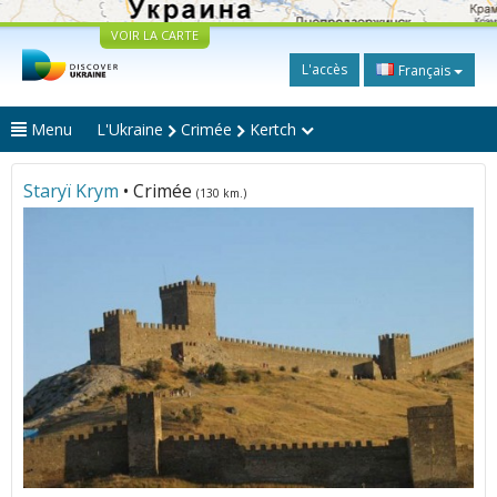
VOIR LA CARTE
L'accès
Français
Menu
L'Ukraine
Crimée
Kertch
Staryï Krym
• Crimée
(130 km.)