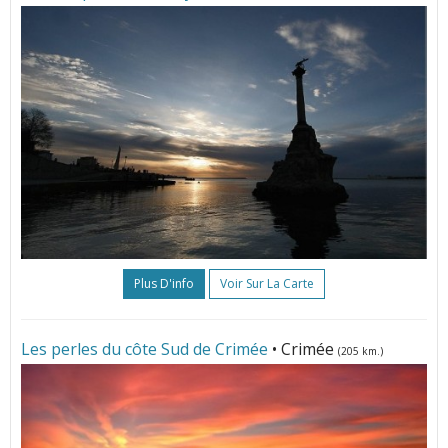
Plus D'info
Voir Sur La Carte
Les perles du côte Sud de Crimée
• Crimée
(205 km.)