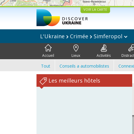
VOIR LA CARTE
L'Ukraine
Crimée
Simferopol
Accueil
Lieux
Activités
Distrac
Tout
Conseils a automobilistes
Connex
Les meilleurs hôtels