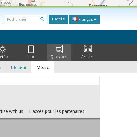
L'accès
Français
étéo
Info
Questions
Articles
e
Шопинг
Météo
tise with us
L'accès pour les partenaires