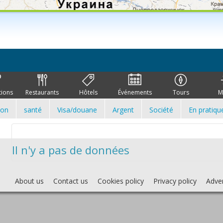
tions
Restaurants
Hôtels
Événements
Tours
M
ion
santé
Visa/douane
Argent
Société
En pratiqu
Il n'y a pas de données
About us
Contact us
Cookies policy
Privacy policy
Adver