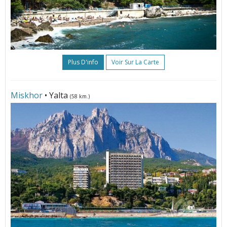
Plus D'info
Voir Sur La Carte
Miskhor
• Yalta
(58 km.)