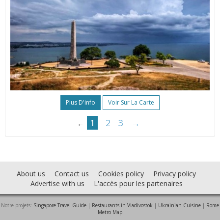
Plus D'info
Voir Sur La Carte
1
2
3
→
←
About us
Contact us
Cookies policy
Privacy policy
Advertise with us
L'accès pour les partenaires
Notre projets:
Singapore Travel Guide
|
Restaurants in Vladivostok
|
Ukrainian Cuisine
|
Rome
Metro Map