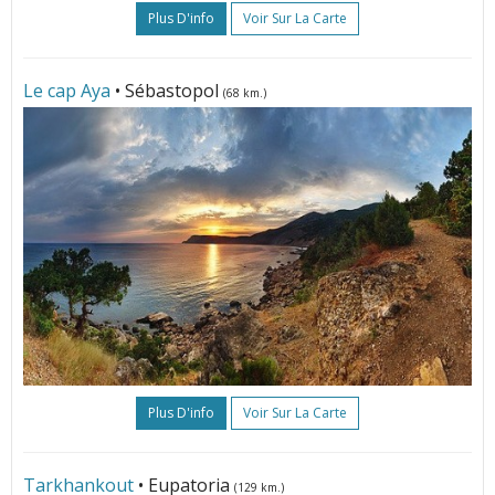
Plus D'info
Voir Sur La Carte
Le cap Aya
• Sébastopol
(68 km.)
Plus D'info
Voir Sur La Carte
Tarkhankout
• Eupatoria
(129 km.)