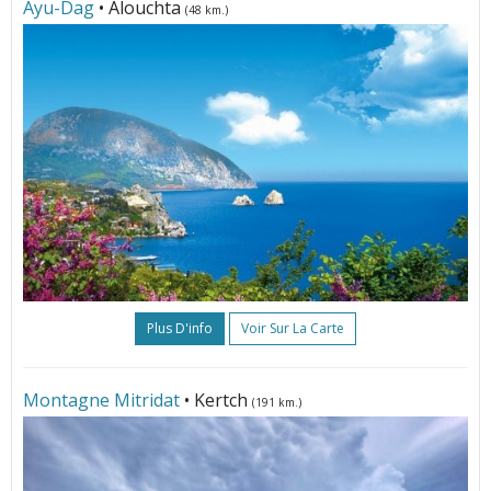
Ayu-Dag
• Alouchta
(48 km.)
Plus D'info
Voir Sur La Carte
Montagne Mitridat
• Kertch
(191 km.)