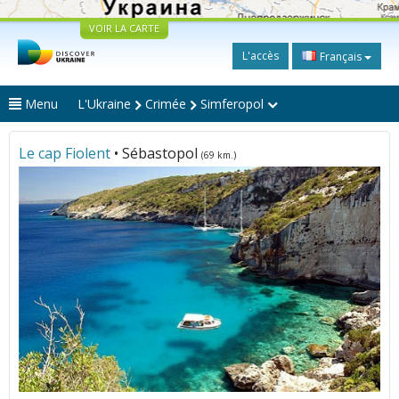
VOIR LA CARTE
L'accès
Français
Menu
L'Ukraine
Crimée
Simferopol
Le cap Fiolent
• Sébastopol
(69 km.)