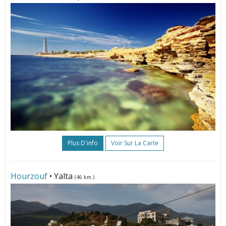
Plus D'info
Voir Sur La Carte
Hourzouf
• Yalta
(46 km.)