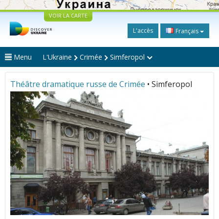
VOIR LA CARTE
L'accès
Français
Menu
L'Ukraine
Crimée
Simferopol
Théâtre dramatique russe de Crimée
• Simferopol