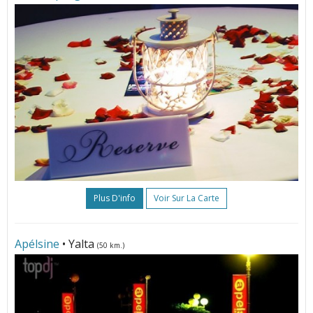
Plus D'info
Voir Sur La Carte
Apélsine
• Yalta
(50 km.)