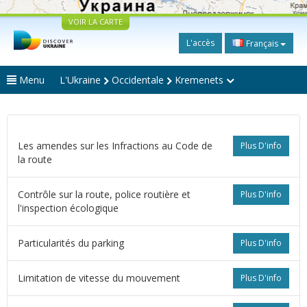
VOIR LA CARTE
L'accès
Français
Menu
L'Ukraine
Occidentale
Kremenets
Les amendes sur les Infractions au Code de
Plus D'info
la route
Contrôle sur la route, police routière et
Plus D'info
l'inspection écologique
Particularités du parking
Plus D'info
Limitation de vitesse du mouvement
Plus D'info