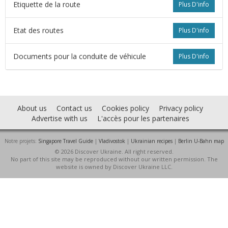
Etiquette de la route
Plus D'info
Etat des routes
Plus D'info
Documents pour la conduite de véhicule
Plus D'info
About us
Contact us
Cookies policy
Privacy policy
Advertise with us
L'accès pour les partenaires
Notre projets:
Singapore Travel Guide
|
Vladivostok
|
Ukrainian recipes
|
Berlin U-Bahn map
s
© 2026 Discover Ukraine. All right reserved.
No part of this site may be reproduced without our written permission. The
website is owned by Discover Ukraine LLC.