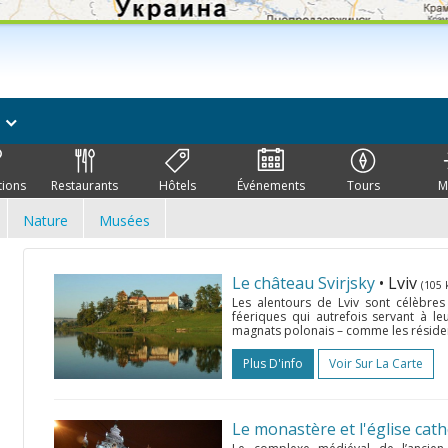
s
tions
Restaurants
Hôtels
Événements
Tours
M
Nature
Musées
Le château Svirjsky
• Lviv
(105 
Les alentours de Lviv sont célèbres
féeriques qui autrefois servant à le
magnats polonais – comme les résidenc
Plus D'info
Voir Sur La Carte
Le monastère et l'église cat