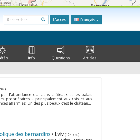
L'accès
Français
étéo
Info
Questions
Articles
km.)
 par l'abondance d’anciens châteaux et les palais
urs propriétaires – principalement aux rois et aux
es affermies. Un des plus beaux c’est le château...
holique des bernardins
• Lviv
(124 km.)