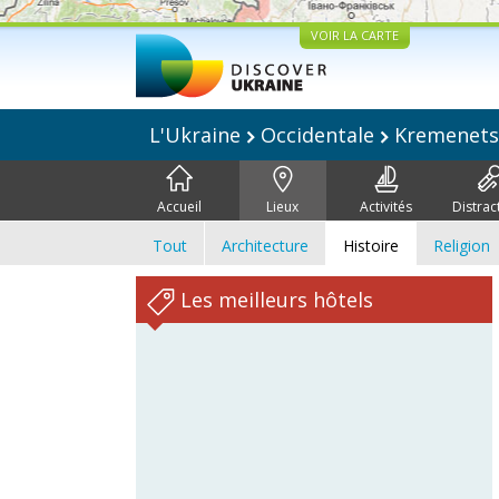
VOIR LA CARTE
L'Ukraine
Occidentale
Kremenet
Accueil
Lieux
Activités
Distrac
Tout
Architecture
Histoire
Religion
Les meilleurs hôtels