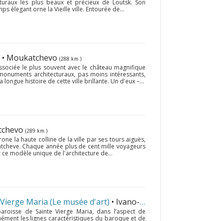
raux les plus beaux et précieux de Loutsk. Son
élegant orne la Vieille ville. Entourée de...
• Moukatchevo
(288 km.)
ssociée le plus souvent avec le château magnifique
 monuments architecturaux, pas moins intéressants,
 longue histoire de cette ville brillante. Un d'eux –...
tchevo
(289 km.)
ne la haute colline de la ville par ses tours aiguës,
ukatcheve. Chaque année plus de cent mille voyageurs
 ce modèle unique de l'architecture de...
 Vierge Maria (Le musée d'art)
• Ivano-Frankivsk
(152 km.)
paroisse de Sainte Vierge Maria, dans l’aspect de
uément les lignes caractéristiques du baroque et de