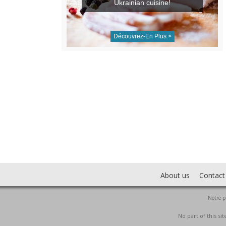
Ukrainian cuisine!
Découvrez-En Plus >
About us
Contact
Notre p
No part of this s