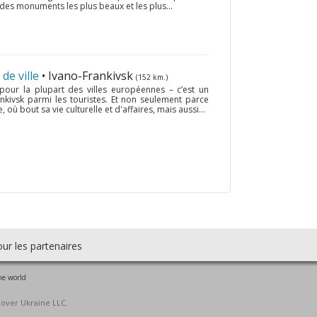
des monuments les plus beaux et les plus...
de ville
• Ivano-Frankivsk
(152 km.)
 pour la plupart des villes européennes – c’est un
ankivsk parmi les touristes. Et non seulement parce
, où bout sa vie culturelle et d'affaires, mais aussi...
ur les partenaires
he world
cover Ukraine LLC.