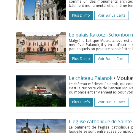
comme un des monuments architectu
bâtiment monumental et en même temps 
Plus D'info
Voir Sur La Carte
Le palais Rakoczi-Schönborn
Malgré le fait que Moukatcheve est a
médiéval Palanok, il y en a d’autres
par lesquels on peut lire sans hésiter la
Plus D'info
Voir Sur La Carte
Le château Palanok
• Mouka
Le château médiéval Palanok, qui couro
c’est la curiosité clé de l'ancien Mo
du monde entier viennent ici pour voir
Plus D'info
Voir Sur La Carte
L'église catholique de Sainte
Le bâtiment de l'église catholique 
laquelle se sont entrelacées compliq