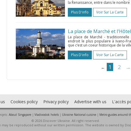
la Renaissance, entre dans le nombre 
Plus D'info
Voir Sur La Carte
La place de Marché et l'Hôtel 
La place de Marché - traditionnelle
endroit le plus populaire à Ivano-Fr
que c’est un coeur historique de la ville
Plus D'info
Voir Sur La Carte
1
2
→
←
 us
Cookies policy
Privacy policy
Advertise with us
L'accès po
rojets:
About Singapore
|
Vladivostok hotels
|
Ukraine National cuisine
|
Metro guides around t
© 2026 Discover Ukraine. All right reserved.
ite may be reproduced without our written permission. The website is owned by Dis