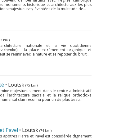
couvent de bernardins avec l'église catholique
es monuments historique et architecturaux les plus
ctions majestueuses, éventées de la multitude de...
22 km.)
rchitecture nationale et la vie quotidienne
hevtchenko) – la place extrêmement organique et
ut se réunir avec la nature et se reposer du bruit...
té
• Loutsk
(75 km.)
domine majestueusement dans le centre administratif
 de l'architecture sacrale et la relique orthodoxe
numental clair reconnu pour un de plus beau...
 et Pavel
• Loutsk
(74 km.)
s apôtres Pierre et Pavel est considérée dignement