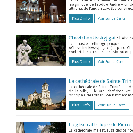
Le complexe médiéval de l’ancien 
magnifique de l’apôtre André – un d
attirants de l'ancien Lviv. Ses constru
Plus D'info
Voir Sur La Carte
Chevtchenkivskyj gai
• Lviv
(1
Le musée ethnographique de l'a
«Chevtchenkivskyj gai» (le parc C
confortable au centre de Lviv, où on pe
Plus D'info
Voir Sur La Carte
La cathédrale de Sainte Trini
La cathédrale de Sainte Trinité, qui 
de la ville, – le vrai chef-d'oeuvre
principale de Loutsk. Son bâtiment mo
Plus D'info
Voir Sur La Carte
L'église catholique de Pierre
La cathédrale majestueuse des Sainte