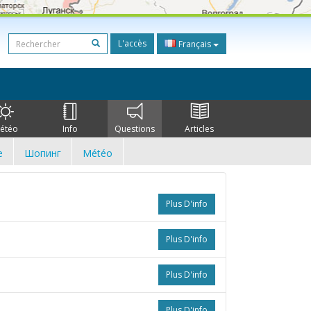
L'accès
Français
étéo
Info
Questions
Articles
e
Шопинг
Météo
Plus D'info
Plus D'info
Plus D'info
Plus D'info