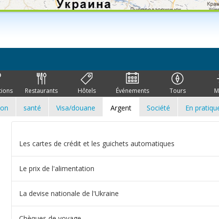
tions
Restaurants
Hôtels
Événements
Tours
M
ion
santé
Visa/douane
Argent
Société
En pratiqu
Les cartes de crédit et les guichets automatiques
Le prix de l'alimentation
La devise nationale de l'Ukraine
Сhèques de voyage