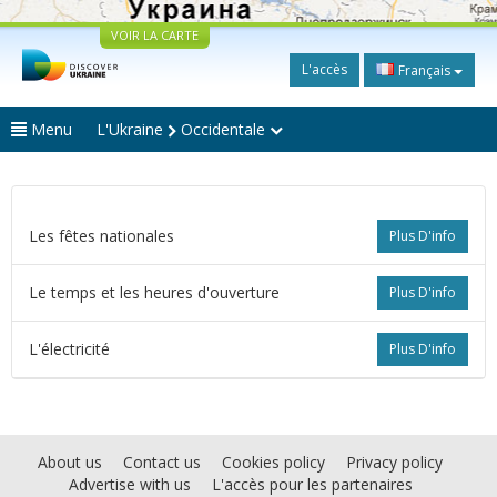
VOIR LA CARTE
L'accès
Français
Menu
L'Ukraine
Occidentale
Les fêtes nationales
Plus D'info
Le temps et les heures d'ouverture
Plus D'info
L'électricité
Plus D'info
About us
Contact us
Cookies policy
Privacy policy
Advertise with us
L'accès pour les partenaires