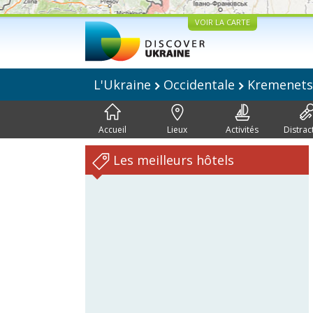
VOIR LA CARTE
L'Ukraine
Occidentale
Kremenet
Accueil
Lieux
Activités
Distrac
Les meilleurs hôtels