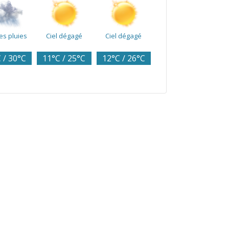
es pluies
Ciel dégagé
Ciel dégagé
 / 30°C
11°C / 25°C
12°C / 26°C