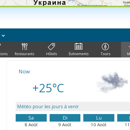
s
tions
Restaurants
Hôtels
Événements
Tours
M
Now
+25°C
Météo pour les jours à venir
Sa
Di
Lu
8 Août
9 Août
10 Août
11