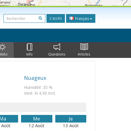
L'accès
Français
étéo
Info
Questions
Articles
Nuageux
Humidité: 35 %
Vent: N 4.39 m/s
Ma
Me
Je
 Août
12 Août
13 Août