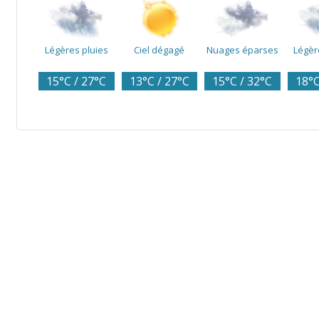
Légères pluies
Ciel dégagé
Nuages éparses
Légèr
15°C / 27°C
13°C / 27°C
15°C / 32°C
18°C