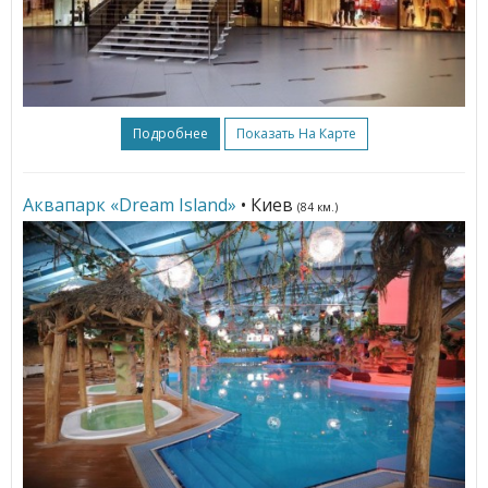
Подробнее
Показать На Карте
Аквапарк «Dream Island»
• Киев
(84 км.)