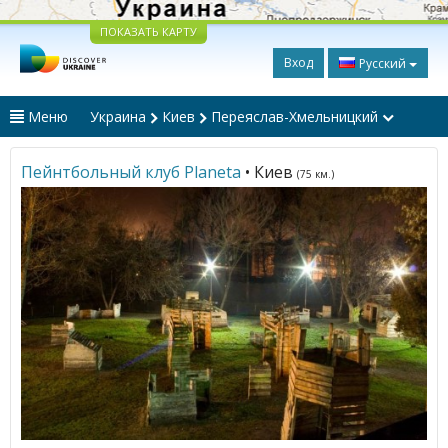
ПОКАЗАТЬ КАРТУ
Вход
Русский
Меню
Украина
Киев
Переяслав-Хмельницкий
Пейнтбольный клуб Planeta
• Киев
(75 км.)