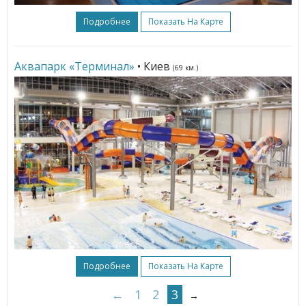
Подробнее
Показать На Карте
Аквапарк «Терминал»
• Киев
(69 км.)
Подробнее
Показать На Карте
←
1
2
3
→