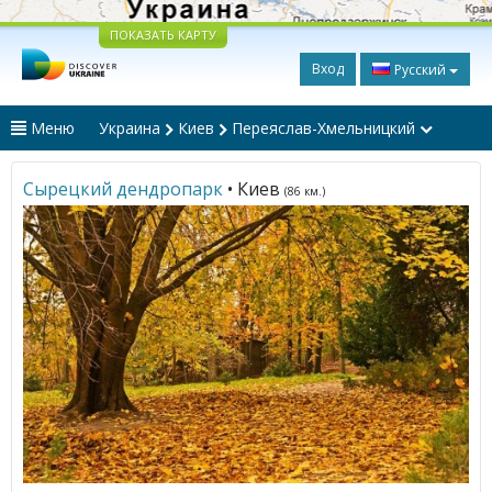
ПОКАЗАТЬ КАРТУ
Вход
Русский
Меню
Украина
Киев
Переяслав-Хмельницкий
Сырецкий дендропарк
• Киев
(86 км.)