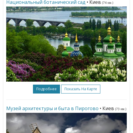
Национальный ботанический сад
• Киев
(74 км.)
Подробнее
Показать На Карте
Музей архитектуры и быта в Пирогово
• Киев
(73 км.)