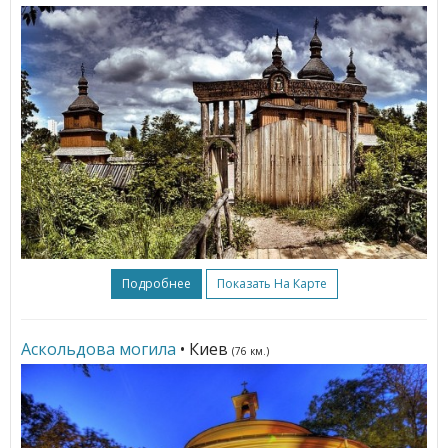
Подробнее
Показать На Карте
Аскольдова могила
• Киев
(76 км.)