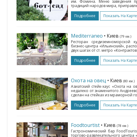
им. Фомина. Меню заведения пр
традиций народов мира, приправл
Подробнее
Показать На Карте
Mediterraneo
• Киев
(79 км.)
Ресторан средиземноморской ку
бизнес-центра «Ильинский», расп
двух шагах от ст. метро «Контракто
Подробнее
Показать На Карте
Охота на овец
• Киев
(80 км.)
Азиатский стейк-хаус «Охота на о
недалеко от знаменитого Андреевс
сделан на стейках из мраморной го
Подробнее
Показать На Карте
Foodtourtist
• Киев
(78 км.)
Гастрономический бар FoodTouris
торгово-развлекательного центра «