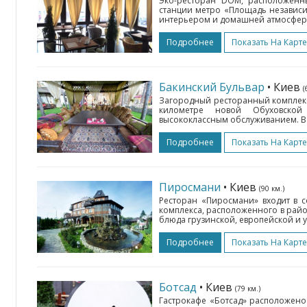
Эко-ресторан DOM, расположенны
станции метро «Площадь независи
интерьером и домашней атмосферо
Подробнее
Показать На Карте
Бакинский Бульвар
• Киев
(
Загородный ресторанный комплекс
километре новой Обуховской
высококлассным обслуживанием. В 
Подробнее
Показать На Карте
Пиросмани
• Киев
(90 км.)
Ресторан «Пиросмани» входит в 
комплекса, расположенного в райо
блюда грузинской, европейской и у
Подробнее
Показать На Карте
Ботсад
• Киев
(79 км.)
Гастрокафе «Ботсад» расположено 