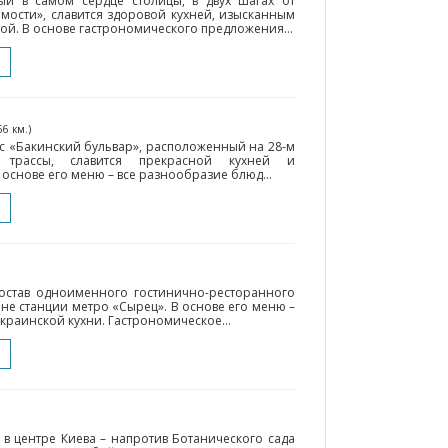
й в самом сердце столицы, в двух шагах от
мости», славится здоровой кухней, изысканным
й. В основе гастрономического предложения...
66 км.)
 «Бакинский бульвар», расположенный на 28-м
 трассы, славится прекрасной кухней и
основе его меню – все разнообразие блюд...
состав одноименного гостинично-ресторанного
не станции метро «Сырец». В основе его меню –
краинской кухни. Гастрономическое...
в центре Киева – напротив Ботанического сада