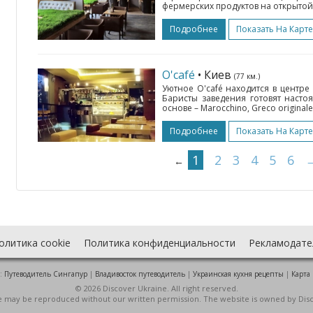
фермерских продуктов на открытой 
Подробнее
Показать На Карте
O'café
• Киев
(77 км.)
Уютное O'café находится в центре
Баристы заведения готовят насто
основе – Marocchino, Greco originale
Подробнее
Показать На Карте
1
2
3
4
5
6
←
олитика cookie
Политика конфиденциальности
Рекламодате
:
Путеводитель Сингапур
|
Владивосток путеводитель
|
Украинская кухня рецепты
|
Карта
© 2026 Discover Ukraine. All right reserved.
ite may be reproduced without our written permission. The website is owned by Dis