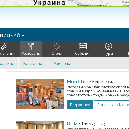
ьницкий
влечения
Рестораны
Отели
События
Туры
казская
Восточная
Азиатская
Mon Cher
• Киев
(79 км.)
Ресторан Mon Cher расположился не
станции метро «Вокзальная». В ег
среди которых традиционный хумус,
Подробнее
Показать На Карте
DOM
• Киев
(78 км.)