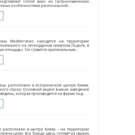
едставляет собой микс из гастрономических
енных особенностями региональной...
хни Mediterraneo находится на территории
оложенного на легендарном киевском Подоле, в
вая площадь». Он славится оригинальным...
вец» расположен в историческом центре Киева,
кого спуска. Основной акцент в меню заведения
вядины, которая производится на ферме под...
t расположен в центре Киева – на территории
Арена-сити». Все блюда здесь готовят из свежих