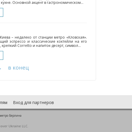
кухне. Основной акцент в гастрономическом...
 Киева – недалеко от станции метро «Кловская».
ящий эспрессо и классические коктейли на его
, крепкий Corretto и напиток-десерт, символ...
→
в конец
лям
Вход для партнеров
 метро Берлина
cover Ukraine LLC.