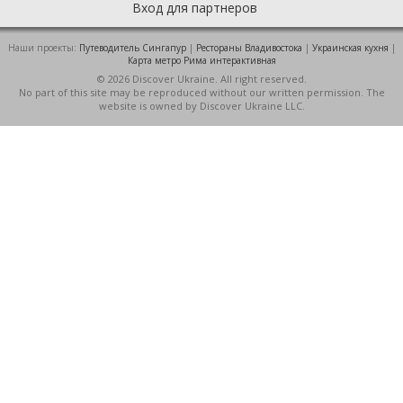
Вход для партнеров
Наши проекты:
Путеводитель Сингапур
|
Рестораны Владивостока
|
Украинская кухня
|
Карта метро Рима интерактивная
© 2026 Discover Ukraine. All right reserved.
No part of this site may be reproduced without our written permission. The
website is owned by Discover Ukraine LLC.