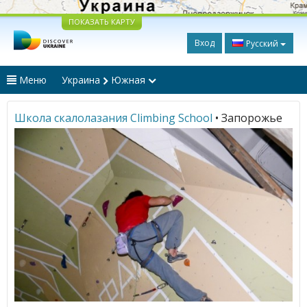
ПОКАЗАТЬ КАРТУ
Вход
Русский
Меню
Украина
Южная
Школа скалолазания Climbing School
• Запорожье