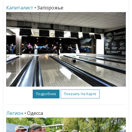
Капиталист
• Запорожье
Подробнее
Показать На Карте
Легион
• Одесса