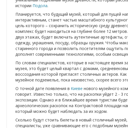
истории
Подола
.
Планируется, что будущий музей, который для пущей на
интерактивным, станет частью масштабного культурног
цель которого – сохранить историческую среду древнег
комплекс будет находиться на глубине более 12 метров.
двух этажах, будет включать аутентичные артефакты, отн
одежду, украшения, посуду, образцы оружия. Чтобы ма
старинного города и позволить посетителям ощутить п
дополнят современными технологиями, особым освещен
По словам специалистов, которые в настоящее время з
музея, это будет целый квартал с домами, средневековы
воссоздания которой пригласят столичных актеров. Как
музейное подземелье, пока неизвестно, скорее всего э
О точной дате появления в
Киеве
нового музейного ком
говорит. Известно только, что на раскопки уйдет 2 - 3 
экспозиции. Однако и в ближайшее время туристам буде
археологических раскопок на Контрактовой площади на
который можно будет наблюдать за их ходом.
Сколько будут стоить билеты в новый столичный музей,
специалисты, уже сравнивающие его с подобным музейн