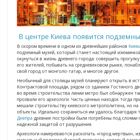
В центре Киева появится подземны
В скором времени в одном из древнейших районов
Киев
подземный музей, который станет настоящей изюминкой
окунуться в жизнь древнего города: совершить прогулк
его жителей, побывать на средневековом рынке, понаб
свой город от монголо-татар, и многое другое.
Необычный для столицы музей планируют открыть в ист
Контрактовой площади, рядом со зданием Гостиного дво
во время строительства линии метро был обнаружен та
прозвали его археологи. Часть ценных находок тогда п
мешали строительству киевского метрополитена, но на
объекты. Идеально сохраниться им удалось благодаря 
Днепра
древние постройки были погребены под слоями п
надежной защитой от разрушения.
Археологи намереваются раскопать «город мертвых», из
уникальный подземный музей древности, который расск