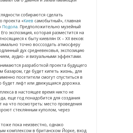
глядности собираются сделать
о проекта «
Киев
самобытный», главная
о
Подола
. Предположительно музейный
 Его экспозиция, которая разместится на
осящиеся к быту киевлян IX – XII веков:
ксимально точно воссоздать атмосферу
одлинный дух средневековья, экспозицию
ием, аудио- и визуальными эффектами.
анимаются разработкой проекта будущего
м базаром, где будет кипеть жизнь, для
 именно посетители смогут спуститься в
то будет лифт или движущаяся дорожка.
плекса в настоящее время никто не
года, еще год понадобится для создания
т на что посмотреть: место проведения
кроют стеклянным куполом, через
 тоже пока неизвестно, однако
ым комплексом в британском Йорке, вход