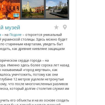
й музей
а
– на
Подоле
– откроется уникальный
 украинской столицы. Здесь можно будет
у по старинным кварталам, увидеть быт
людать, как древние киевляне защищали
орическом сердце города – на
ра. Именно здесь более сорока лет назад
к называемый «город мертвых», как
ришлось уничтожить, потому как они
 глубине 12 метров уцелели нетронутые
тому, что после многочисленных разливов
еска, который долгие столетия служил им
учить его объекты и на их основе создать
азывал бы о давней и захватывающей